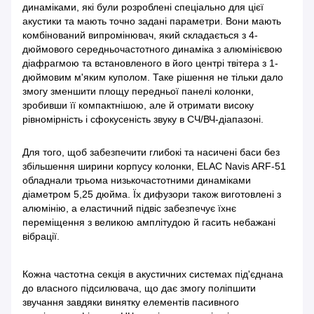
динаміками, які були розроблені спеціально для цієї
акустики та мають точно задані параметри. Вони мають
комбінований випромінювач, який складається з 4-
дюймового середньочастотного динаміка з алюмінієвою
діафрагмою та встановленого в його центрі твітера з 1-
дюймовим м'яким куполом. Таке рішення не тільки дало
змогу зменшити площу передньої панелі колонки,
зробивши її компактнішою, але й отримати високу
рівномірність і сфокусеність звуку в СЧ/ВЧ-діапазоні.
Для того, щоб забезпечити глибокі та насичені баси без
збільшення ширини корпусу колонки, ELAC Navis ARF-51
обладнали трьома низькочастотними динаміками
діаметром 5,25 дюйма. Їх дифузори також виготовлені з
алюмінію, а еластичний підвіс забезпечує їхнє
переміщення з великою амплітудою й гасить небажані
вібрації.
Кожна частотна секція в акустичних системах під'єднана
до власного підсилювача, що дає змогу поліпшити
звучання завдяки винятку елементів пасивного