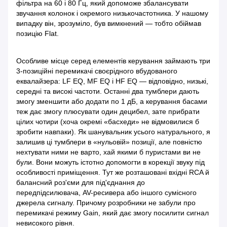
фільтра на 60 і 80 Гц, який допоможе збалансувати
звучання колонок і окремого низькочастотника. У нашому
випадку він, зрозуміло, був вимкнений — тобто обіймав
позицію Flat.
Особливе місце серед елементів керування займають три
3-позиційні перемикачі своєрідного вбудованого
еквалайзера: LF EQ, MF EQ і HF EQ — відповідно, низькі,
середні та високі частоти. Останні два тумблери дають
змогу зменшити або додати по 1 дБ, а керування басами
теж дає змогу плюсувати один децибел, зате прибрати
цілих чотири (хоча окремі «басхеди» не відмовилися б
зробити навпаки). Як шанувальник усього натурального, я
залишив ці тумблери в «нульовій» позиції, але повністю
нехтувати ними не варто, хай якими б пуристами ви не
були. Вони можуть істотно допомогти в корекції звуку під
особливості приміщення. Тут же розташовані вхідні RCA й
балансний роз'єми для під'єднання до
передпідсилювача, AV-ресивера або іншого сумісного
джерела сигналу. Причому розробники не забули про
перемикачі режиму Gain, який дає змогу посилити сигнал
невисокого рівня.