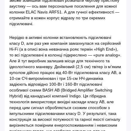
зможе зовнішній підсилювач розкачати чергову пристібну
акустику — ось вам персональне посилення для кожної
колонки ELAC Navis ARF51. А для гучної ефективності —
отримайте в кожен корпус відразу по три окремих
підсилювачі.
Нерідко в активні колонки встановлюють підсилювачі
класу D, але раз уже компанія замахнулася на серйозний
Hi-Fi (а в описі вона невзначна рояє термін «High End»),
то всі підсилювачі в колонці підкреслено — «pure analog».
Але й тут виробник залишив місце для технічного та
ідеологічного маневру. Дюймовий (2,5 см) твітер із м'яким
куполом дійсно працює від 40-Вт підсилювача класу АВ, а
10-см СЧ-випромінювач і три 15-см НЧ-динаміка
задіюють відповідно 100-Вт і 160-Вт підсилювачі
особливої схеми BASH АВ (Bridged Amplifier Switching
Hybrid) від канадської компанії Indigo. Ця гібридна
технологія використовує вихідні каскади класу АВ, але
перед цим сигнал обробляється схожим способом з
імпульсними підсилювачами класу D. У результаті, така
конструкція за високої потужності та гарної якості сигналу
вирізняється помірним енергоспоживанням і невисоким