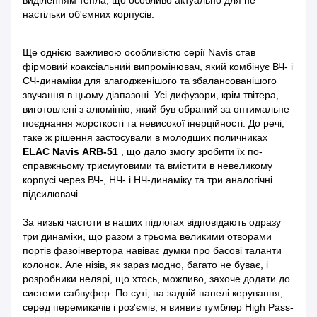
виділенням тепла, що особливо актуально для не
настільки об'ємних корпусів.
Ще однією важливою особливістю серії Navis став
фірмовий коаксіальний випромінювач, який комбінує ВЧ- і
СЧ-динаміки для злагодженішого та збалансованішого
звучання в цьому діапазоні. Усі дифузори, крім твітера,
виготовлені з алюмінію, який був обраний за оптимальне
поєднання жорсткості та невисокої інерційності. До речі,
таке ж рішення застосували в молодших поличниках
ELAC Navis ARB-51
, що дало змогу зробити їх по-
справжньому трисмуговими та вмістити в невеликому
корпусі через ВЧ-, НЧ- і НЧ-динаміку та три аналогічні
підсилювачі.
За низькі частоти в наших підлогах відповідають одразу
три динаміки, що разом з трьома великими отворами
портів фазоінвертора навіває думки про басові таланти
колонок. Але нізів, як зараз модно, багато не буває, і
розробники нелярі, що хтось, можливо, захоче додати до
системи сабвуфер. По суті, на задній панелі керування,
серед перемикачів і роз'ємів, я виявив тумблер High Pass-