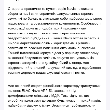
Створена практично «з нуля», серія Navis покликана
зберегти час і сили справжніх шанувальників гарного
звуку, які не бажають втруджати себе підбором ідеального
підсилювача та розставленням компонентів. Особливості
конструкції можуть сподобатися й прихильникам
аналогового звуку, і техно-гікам, і прихильникам
бездротового під'єднання. Лінійка Navis готова укласти в
широкі маркетингові обійми користувачів із різними
запитами та власним баченням оптимальної системи.
Тонкий витончений корпус підлог у чорному глянсовому
виконанні безумовно зачіпить почуття шанувальників
строгого академічного дизайну, білий глянець має
підкреслений стильний та сучасний вигляд, а оздоблення
темним деревом надає акустиці класичні нотки.
Але основний секрет різнобічного характеру трисмугових
колонок ELAC Navis ARF-51 захований під
демпфованими стінками з МДФ. Таке відчуття, що
виробник намагався догодити будь-якому — нехай навіть
найвибагливішому клієнту. Втомилися турбуватися, чи