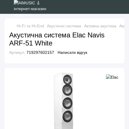
Hi-Fi та Hi-End
Акустичні системи
Активна акустика
Акус
Акустична система Elac Navis
ARF-51 White
Артикул:
719297602157
Написати відгук