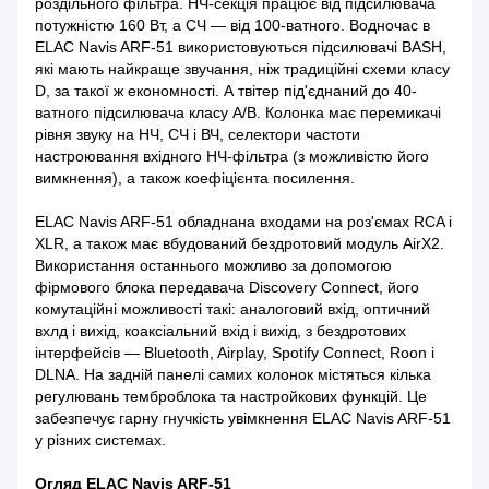
роздільного фільтра. НЧ-секція працює від підсилювача
потужністю 160 Вт, а СЧ — від 100-ватного. Водночас в
ELAC Navis ARF-51 використовуються підсилювачі BASH,
які мають найкраще звучання, ніж традиційні схеми класу
D, за такої ж економності. А твітер під'єднаний до 40-
ватного підсилювача класу A/B. Колонка має перемикачі
рівня звуку на НЧ, СЧ і ВЧ, селектори частоти
настроювання вхідного НЧ-фільтра (з можливістю його
вимкнення), а також коефіцієнта посилення.
ELAC Navis ARF-51 обладнана входами на роз'ємах RCA і
XLR, а також має вбудований бездротовий модуль AirX2.
Використання останнього можливо за допомогою
фірмового блока передавача Discovery Connect, його
комутаційні можливості такі: аналоговий вхід, оптичний
вхлд і вихід, коаксіальний вхід і вихід, з бездротових
інтерфейсів — Bluetooth, Airplay, Spotify Connect, Roon і
DLNA. На задній панелі самих колонок містяться кілька
регулювань темброблока та настройкових функцій. Це
забезпечує гарну гнучкість увімкнення ELAC Navis ARF-51
у різних системах.
Огляд ELAC Navis ARF-51