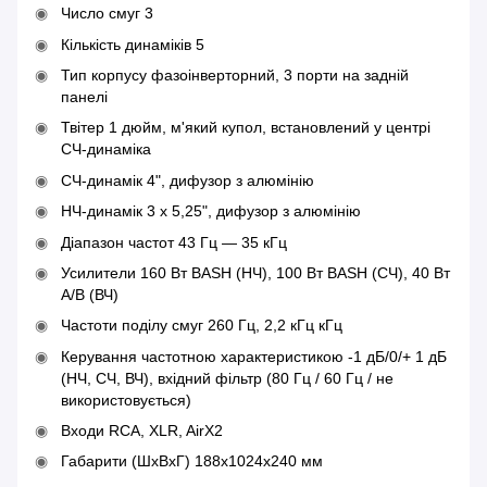
Число смуг 3
Кількість динаміків 5
Тип корпусу фазоінверторний, 3 порти на задній
панелі
Твітер 1 дюйм, м'який купол, встановлений у центрі
СЧ-динаміка
СЧ-динамік 4", дифузор з алюмінію
НЧ-динамік 3 х 5,25", дифузор з алюмінію
Діапазон частот 43 Гц — 35 кГц
Усилители 160 Вт BASH (НЧ), 100 Вт BASH (СЧ), 40 Вт
А/В (ВЧ)
Частоти поділу смуг 260 Гц, 2,2 кГц кГц
Керування частотною характеристикою -1 дБ/0/+ 1 дБ
(НЧ, СЧ, ВЧ), вхідний фільтр (80 Гц / 60 Гц / не
використовується)
Входи RCA, XLR, AirX2
Габарити (ШхВхГ) 188x1024x240 мм