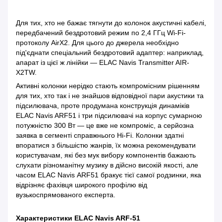
Для тих, хто не бажає тягнути до колонок акустичні кабелі,
передбачений бездротовий режим по 2,4 ГГц Wi-Fi-
протоколу AirX2. Для цього до джерела необхідно
під'єднати спеціальний бездротовий адаптер: наприклад,
апарат із цієї ж лінійки — ELAC Navis Transmitter AIR-
X2TW.
Активні колонки нерідко стають компромісним рішенням
для тих, хто так і не знайшов відповідної пари акустики та
підсилювача, проте продумана конструкція динаміків
ELAC Navis ARF51 і три підсилювачі на корпус сумарною
потужністю 300 Вт — це вже не компроміс, а серйозна
заявка в сегменті справжнього Hi-Fi. Колонки здатні
впоратися з більшістю жанрів, їх можна рекомендувати
користувачам, які без мук вибору компонентів бажають
слухати різноманітну музику в дійсно високій якості, але
часом ELAC Navis ARF51 бракує тієї самої родзинки, яка
відрізняє фахівця широкого профілю від
вузькоспрямованого експерта.
Характеристики ELAC Navis ARF-51