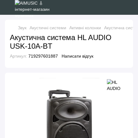
Звук
Акустичні системи
Активні колонки
Акустична сист
Акустична система HL AUDIO
USK-10A-BT
Артикул:
719297601887
Написати відгук