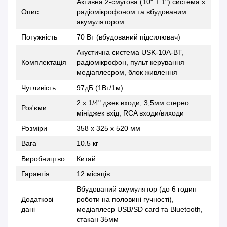
Активна 2-смугова (10" + 1") система з
Опис
радіомікрофоном та вбудованим
акумулятором
Потужність
70 Вт (вбудований підсилювач)
Акустична система USK-10A-BT,
Комплектація
радіомікрофон, пульт керування
медіаплеєром, блок живлення
Чутливість
97дБ (1Вт/1м)
2 х 1/4" джек входи, 3,5мм стерео
Роз'єми
мініджек вхід, RCA входи/виходи
Розміри
358 x 325 x 520 мм
Вага
10.5 кг
Виробництво
Китай
Гарантія
12 місяців
Вбудований акумулятор (до 6 годин
Додаткові
роботи на половині гучності),
дані
медіаплеєр USB/SD card та Bluetooth,
стакан 35мм