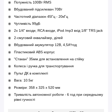
Потужність 100Вт RMS
Вбудований підсилювач 70Вт
Частотний діапазон 45Гц - 20кГц
Чутливість 99дБ
2х 1/4" входи, RCA входи, iPod /mp3 вхід 1/8" TRS jack
2-смуговий еквалайзер, ділей
Вбудований акумулятор 12В, 4,5А*год
Пластиковий ABS корпус
"Стакан" 35мм для встановлення на стійку
Колеса і ручка для транспортування
Пульт ДК в комплекті
Вага: 10.5кг
Розміри: 358 x 325 x 520 мм
Тривалість автономної роботи - 6 год при середньому
рівні гучності