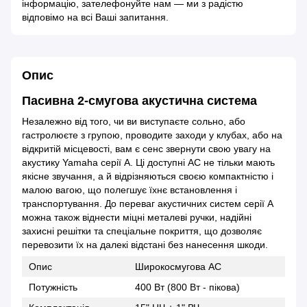
інформацію, зателефонуйте нам — ми з радістю
відповімо на всі Ваші запитання.
Опис
Пасивна 2-смугова акустична система
Незалежно від того, чи ви виступаєте сольно, або
гастролюєте з групою, проводите заходи у клубах, або на
відкритій місцевості, вам є сенс звернути свою увагу на
акустику Yamaha серії A. Ці доступні АС не тільки мають
якісне звучання, а й відрізняються своєю компактністю і
малою вагою, що полегшує їхнє встановлення і
транспортування. До переваг акустичних систем серії А
можна також віднести міцні металеві ручки, надійні
захисні решітки та спеціальне покриття, що дозволяє
перевозити їх на далекі відстані без нанесення шкоди.
Опис
Широкосмугова АС
Потужність
400 Вт (800 Вт - пікова)