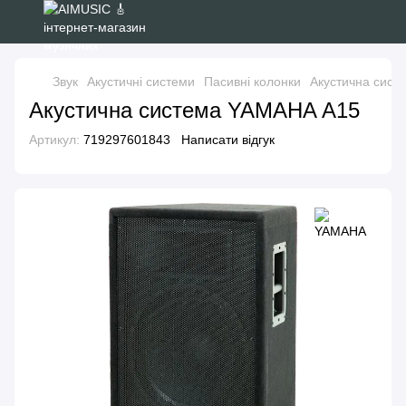
Звук
Акустичні системи
Пасивні колонки
Акустична сист
Акустична система YAMAHA A15
Артикул:
719297601843
Написати відгук