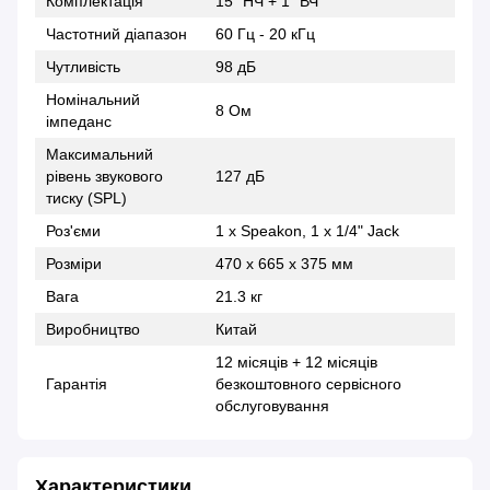
Комплектація
15" НЧ + 1" ВЧ
Частотний діапазон
60 Гц - 20 кГц
Чутливість
98 дБ
Номінальний
8 Ом
імпеданс
Максимальний
рівень звукового
127 дБ
тиску (SPL)
Роз'єми
1 х Speakon, 1 x 1/4" Jack
Розміри
470 x 665 x 375 мм
Вага
21.3 кг
Виробництво
Китай
12 місяців + 12 місяців
Гарантія
безкоштовного сервісного
обслуговування
Характеристики