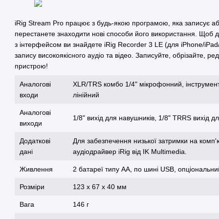
iRig Stream Pro працює з будь-якою програмою, яка записує або
перестанете знаходити нові способи його використання. Щоб д
з інтерфейсом ви знайдете iRig Recorder 3 LE (для iPhone/iPad
запису високоякісного аудіо та відео. Записуйте, обрізайте, ре
пристрою!
Аналогові
XLR/TRS комбо 1/4" мікрофонний, інструмен
входи
лінійний
Аналогові
1/8" вихід для навушників, 1/8" TRRS вихід 
виходи
Додаткові
Для забезпечення низької затримки на комп
дані
аудіодрайвер iRig від IK Multimedia.
Живлення
2 батареї типу АА, по шині USB, опціональн
Розміри
123 x 67 x 40 мм
Вага
146 г