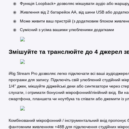
Функція Loopback+ дозволяє мікшувати аудіо або маршрут
Живлення від 2 батарейок АА, від шини USB або додатко
Може живити ваш пристрій (з додатковим блоком живлен
Сумісний з усіма вашими улюбленими додатками
Змішуйте та транслюйте до 4 джерел з
iRig Stream Pro дозволяє легко підключати всі ваші аудіоджере
програми для запису. Підключіть свій улюблений студійний мік
1/4" джек, мікшуйте діджейські деки або синтезатори через ст
слухати, і отримати бонусний мікрофонний/лінійний вхід. Ви н
смартфона, планшета чи ноутбука та співати або джемити із 
Комбінований мікрофонний / інструментальний вхід пропонує 
фантомним живленням +48В для підключення студійних мікроф