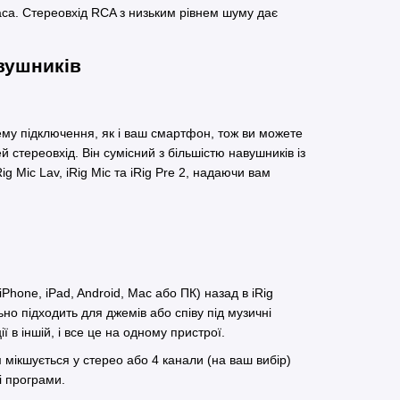
аса. Стереовхід RCA з низьким рівнем шуму дає
авушників
ему підключення, як і ваш смартфон, тож ви можете
 стереовхід. Він сумісний з більшістю навушників із
g Mic Lav, iRig Mic та iRig Pre 2, надаючи вам
hone, iPad, Android, Mac або ПК) назад в iRig
но підходить для джемів або співу під музичні
ї в іншій, і все це на одному пристрої.
 мікшується у стерео або 4 канали (на ваш вибір)
і програми.