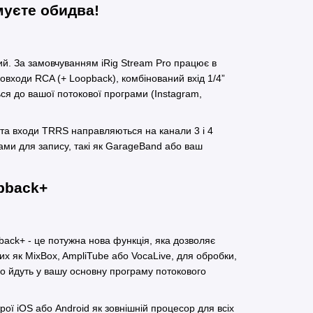
муєте обидва!
ий. За замовчуванням iRig Stream Pro працює в
овходи RCA (+ Loopback), комбінований вхід 1/4”
ся до вашої потокової програми (Instagram,
 та входи TRRS направляються на канали 3 і 4
ами для запису, такі як GarageBand або ваш
pback+
ack+ - це потужна нова функція, яка дозволяє
ких як MixBox, AmpliTube або VocaLive, для обробки,
що йдуть у вашу основну програму потокового
ої iOS або Android як зовнішній процесор для всіх