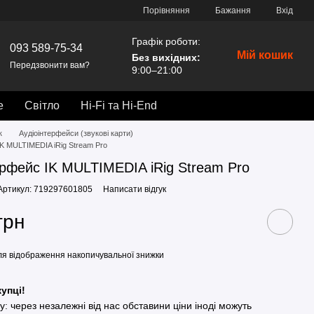
Порівняння
Бажання
Вхід
Графік роботи:
093 589-75-34
Мій кошик
Без вихідних
:
Передзвонити вам?
9:00–21:00
е
Світло
Hi-Fi та Hi-End
к
Аудіоінтерфейси (звукові карти)
IK MULTIMEDIA iRig Stream Pro
ерфейс IK MULTIMEDIA iRig Stream Pro
Артикул: 719297601805
Написати відгук
грн
я відображення накопичувальної знижки
упці!
гу: через незалежні від нас обставини ціни іноді можуть