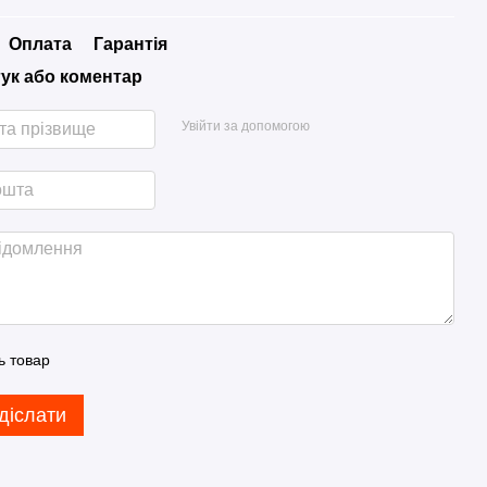
Оплата
Гарантія
гук або коментар
Увійти за допомогою
ь товар
діслати