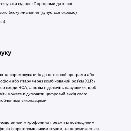
изувати від однієї програми до іншої
вого блоку живлення (купується окремо)
ня)
вуку
ла та спрямовувати їх до потокової програми або
рофон або гітару через комбінований роз’єм XLR /
ерео входи RCA, а потім підключіть навушники, щоб
авіть можете підключити цифровий вихід свого
улюбленими виконавцями.
бездоганний мікрофонний преамп із повноцінним
онів із приголомшливим звуком, та перемикається