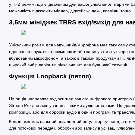
у Hi-Z режим, що є ідеальним для вашої улюбленої гітари чи б
можливість підключіти мікшер, діджейські деки, клавішні тощо.
3,5мм мініджек TRRS вхід/вихід для н
Унікальний роз’єм для навушників/мікрофона має таку саму сх
одночасно слухати та розмовляти або записувати звук через цей
вбудованим мікрофоном, а також із такими продуктами IK, як iRi
широкий вибір варіантів підключення для будь-якої ситуації.
Функція Loopback (петля)
Ця опція направляє аудіосигнал вашого цифрового пристрою (iP
Stream Pro для змішування з іншими аудіосигналами. Це ідеаль
композиції, або для обробки аудіо в одній програмі та трансляці
Кожен вхід має власний незалежний регулятор гучності, а потім
для потокової передачі, обробки або запису в усі ваші улюблен