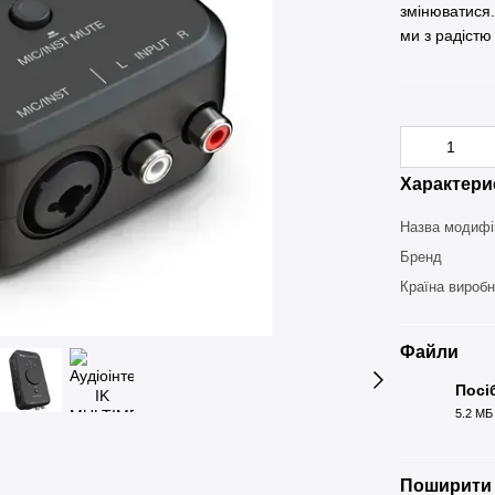
змінюватися
ми з радістю
Характери
Назва модифі
Бренд
Країна вироб
Файли
Посі
5.2 МБ
PDF
Поширити 