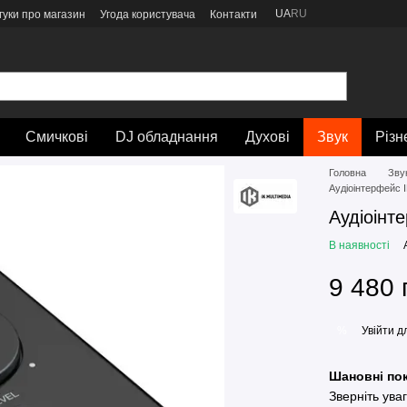
UA
RU
гуки про магазин
Угода користувача
Контакти
Смичкові
DJ обладнання
Духові
Звук
Різн
Головна
Зву
Аудіоінтерфейс 
Аудіоінт
В наявності
9 480 
Увійти
дл
%
Шановні пок
Зверніть ува