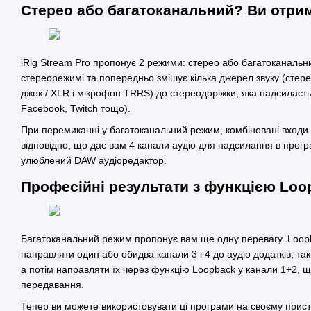
Стерео або багатоканальний? Ви отри
iRig Stream Pro пропонує 2 режими: стерео або багатоканальн
стереорежимі та попередньо змішує кілька джерел звуку (стере
джек / XLR і мікрофон TRRS) до стереодоріжки, яка надсилаєть
Facebook, Twitch тощо).
При перемиканні у багатоканальний режим, комбіновані входи
відповідно, що дає вам 4 канали аудіо для надсилання в прогр
улюблений DAW аудіоредактор.
Професійні результати з функцією Loo
Багатоканальний режим пропонує вам ще одну перевагу. Loopb
направляти один або обидва канали 3 і 4 до аудіо додатків, та
а потім направляти їх через функцію Loopback у канали 1+2, 
передавання.
Тепер ви можете використовувати ці програми на своєму пристр