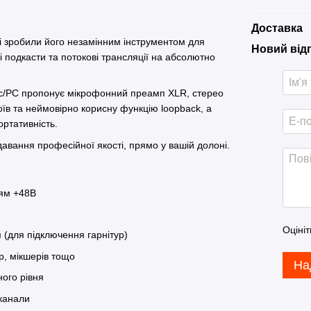
Доставка
кі зробили його незамінним інструментом для
Новий від
і подкасти та потокові трансляції на абсолютно
 Mac/PC пропонує мікрофонний преамп XLR, стерео
їв та неймовірно корисну функцію loopback, а
ртативність.
давання професійної якості, прямо у вашій долоні.
ням +48В
Оцініт
 (для підключення гарнітур)
р, мікшерів тощо
На
ного рівня
 канали