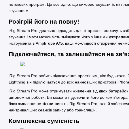
потокових програм. Це все одно, що використовувати їх як пла
звучанням.
Розігрій його на повну!
iRig Stream Pro ідеально підходить для гітаристів, які хочуть з
звучання і мати можливість змішувати його з іншими джерелами
інструмента в AmpliTube iOS, ваші можливості створення неймов
Підключайтеся, та залишайтеся на зв’я
iRig Stream Pro робить підключення простішим, ніж будь-коли
Lightning він підключається до всіх найновіших пристроїв iPhone,
iRig Stream Pro може отримувати живлення від двох батарейок 
автономної роботи. Ви можете підключити його до комп'ютера
блок живленняне тільки живить iRig Stream Pro, але й забезпеч
найтриваліших сеансів запису або трансляцій.
Комплексна сумісність