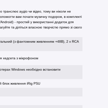
 транслює аудіо чи відео, тому ви ніколи не
опомогти вам почати музичну подорож, в комплекті
/Android) - простий у використанні додаток для
дагуйте та діліться власною творчістю прямо зі свого
тальний (з фантомним живленням +48В), 2 х RCA
для хедсета з мікрофоном
'ютерах Windows необхідно встановити
ий блок живлення iRig PSU