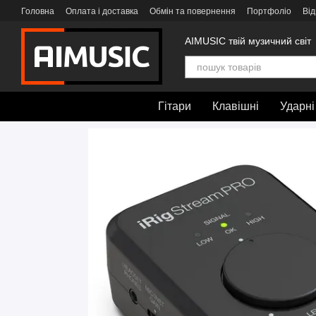
Перейти до основного контенту
Головна
Оплата і доставка
Обмін та повернення
Портфоліо
Від
AIMUSIC твій музичний світ
Гітари
Клавішні
Ударні