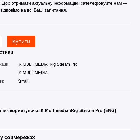
. Щоб отримати актуальну інформацію, зателефонуйте нам —
 відповімо на всі Ваші запитання.
Купити
стики
кації
IK MULTIMEDIA iRig Stream Pro
IK MULTIMEDIA
ник
Китай
бник користувача IK Multimedia iRig Stream Pro (ENG)
у соцмережах