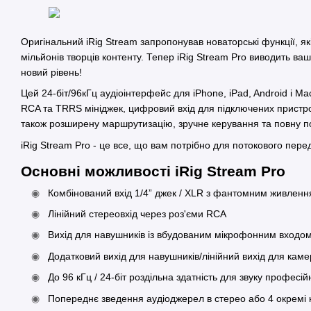
Оригінальний iRig Stream запропонував новаторські функції, я
мільйонів творців контенту. Тепер iRig Stream Pro виводить ваш
новий рівень!
Цей 24-біт/96кГц аудіоінтерфейс для iPhone, iPad, Android і
RCA та TRRS мініджек, цифровий вхід для підключених пристро
також розширену маршрутизацію, зручне керування та повну по
iRig Stream Pro - це все, що вам потрібно для потокового пере
Основні можливості iRig Stream Pro
Комбінований вхід 1/4” джек / XLR з фантомним живлен
Лінійний стереовхід через роз'єми RCA
Вихід для навушників із вбудованим мікрофонним входом
Додатковий вихід для навушників/лінійний вихід для каме
До 96 кГц / 24-біт роздільна здатність для звуку професій
Попереднє зведення аудіоджерел в стерео або 4 окремі