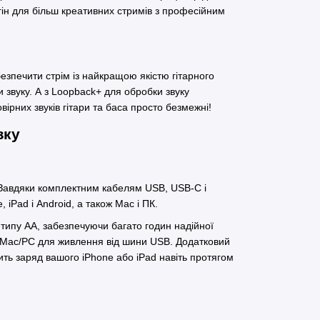
гін для більш креативних стримів з професійним
абезпечити стрім із найкращою якістю гітарного
 звуку. А з Loopback+ для обробки звуку
ірних звуків гітари та баса просто безмежні!
зку
. Завдяки комплектним кабелям USB, USB-C і
 iPad і Android, а також Mac і ПК.
типу АА, забезпечуючи багато годин надійної
 Mac/PC для живлення від шини USB. Додатковий
ить заряд вашого iPhone або iPad навіть протягом