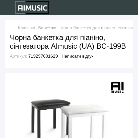
Клавішні
Банкетки
Чорна банкетка для піаніно, сінтезато
Чорна банкетка для піаніно,
сінтезатора AImusic (UA) BC-199B
Артикул:
719297601629
Написати відгук