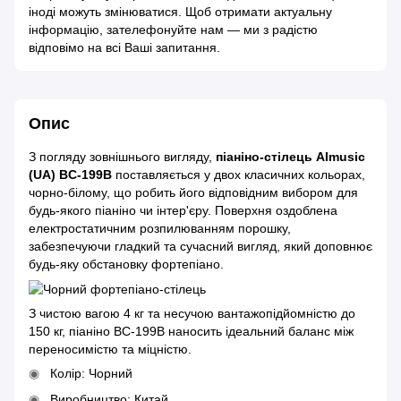
іноді можуть змінюватися. Щоб отримати актуальну
інформацію, зателефонуйте нам — ми з радістю
відповімо на всі Ваші запитання.
Опис
З погляду зовнішнього вигляду,
піаніно-стілець AImusic
(UA) BC-199B
поставляється у двох класичних кольорах,
чорно-білому, що робить його відповідним вибором для
будь-якого піаніно чи інтер'єру. Поверхня оздоблена
електростатичним розпилюванням порошку,
забезпечуючи гладкий та сучасний вигляд, який доповнює
будь-яку обстановку фортепіано.
З чистою вагою 4 кг та несучою вантажопідйомністю до
150 кг, піаніно BC-199B наносить ідеальний баланс між
переносимістю та міцністю.
Колір: Чорний
Виробництво: Китай