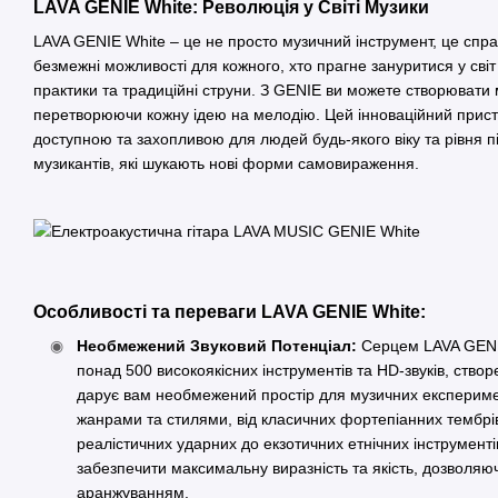
LAVA GENIE White: Революція у Світі Музики
LAVA GENIE White – це не просто музичний інструмент, це справ
безмежні можливості для кожного, хто прагне зануритися у світ 
практики та традиційні струни. З GENIE ви можете створювати 
перетворюючи кожну ідею на мелодію. Цей інноваційний прист
доступною та захопливою для людей будь-якого віку та рівня пі
музикантів, які шукають нові форми самовираження.
Особливості та переваги LAVA GENIE White:
Необмежений Звуковий Потенціал:
Серцем LAVA GENIE
понад 500 високоякісних інструментів та HD-звуків, ство
дарує вам необмежений простір для музичних експеримен
жанрами та стилями, від класичних фортепіанних тембрів 
реалістичних ударних до екзотичних етнічних інструмент
забезпечити максимальну виразність та якість, дозволяю
аранжуванням.