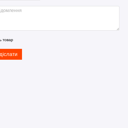
ь товар
діслати