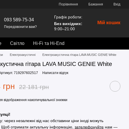
Порівняння
Бажання
Вхід
Графік роботи:
093 589-75-34
Мій кошик
Без вихідних
:
Передзвонити вам?
9:00–21:00
е
Світло
Hi-Fi та Hi-End
ари
Електроакустичні
Електроакустична гітара LAVA MUSIC GENIE White
кустична гітара LAVA MUSIC GENIE White
Артикул: 719297602517
Написати відгук
 грн
22 181 грн
я відображення накопичувальної знижки
упці!
гу: через незалежні від нас обставини ціни іноді можуть
. Щоб отримати актуальну інформацію,
зателефонуйте
нам —