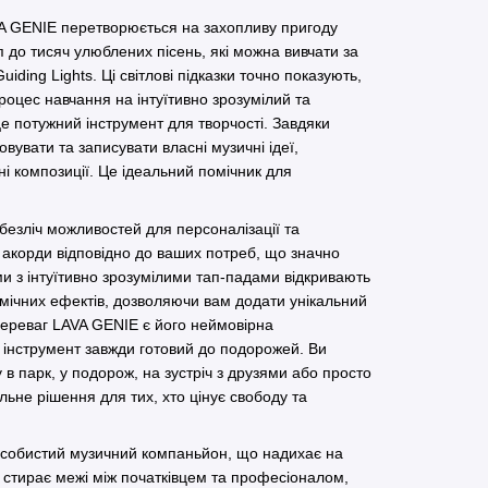
A GENIE перетворюється на захопливу пригоду
 до тисяч улюблених пісень, які можна вивчати за
iding Lights. Ці світлові підказки точно показують,
роцес навчання на інтуїтивно зрозумілий та
е потужний інструмент для творчості. Завдяки
вувати та записувати власні музичні ідеї,
і композиції. Це ідеальний помічник для
езліч можливостей для персоналізації та
акорди відповідно до ваших потреб, що значно
и з інтуїтивно зрозумілими тап-падами відкривають
амічних ефектів, дозволяючи вам додати унікальний
 переваг LAVA GENIE є його неймовірна
ей інструмент завжди готовий до подорожей. Ви
 в парк, у подорож, на зустріч з друзями або просто
ьне рішення для тих, хто цінує свободу та
 особистий музичний компаньйон, що надихає на
ін стирає межі між початківцем та професіоналом,