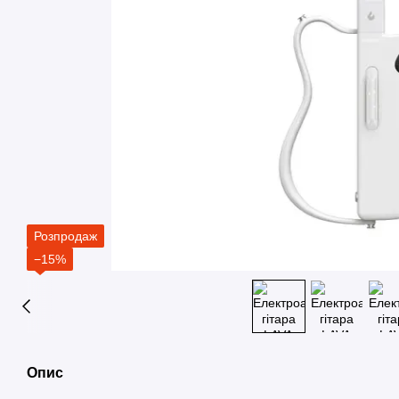
Розпродаж
−15%
Опис