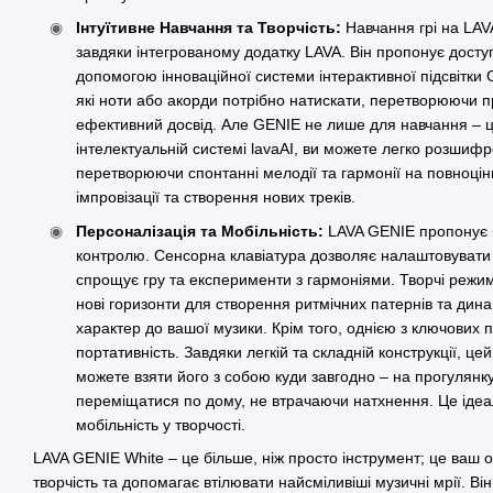
Інтуїтивне Навчання та Творчість:
Навчання грі на LAV
завдяки інтегрованому додатку LAVA. Він пропонує доступ
допомогою інноваційної системи інтерактивної підсвітки Gu
які ноти або акорди потрібно натискати, перетворюючи п
ефективний досвід. Але GENIE не лише для навчання – ц
інтелектуальній системі lavaAI, ви можете легко розшифро
перетворюючи спонтанні мелодії та гармонії на повноцінн
імпровізації та створення нових треків.
Персоналізація та Мобільність:
LAVA GENIE пропонує б
контролю. Сенсорна клавіатура дозволяє налаштовувати 
спрощує гру та експерименти з гармоніями. Творчі режим
нові горизонти для створення ритмічних патернів та дин
характер до вашої музики. Крім того, однією з ключових
портативність. Завдяки легкій та складній конструкції, ц
можете взяти його з собою куди завгодно – на прогулянку
переміщатися по дому, не втрачаючи натхнення. Це ідеал
мобільність у творчості.
LAVA GENIE White – це більше, ніж просто інструмент; це ваш
творчість та допомагає втілювати найсміливіші музичні мрії. В