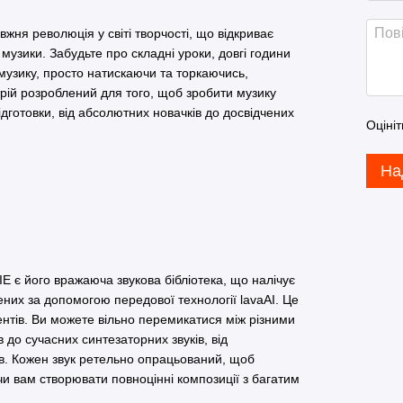
жня революція у світі творчості, що відкриває
музики. Забудьте про складні уроки, довгі години
музику, просто натискаючи та торкаючись,
рій розроблений для того, щоб зробити музику
дготовки, від абсолютних новачків до досвідчених
Оцініт
На
 є його вражаюча звукова бібліотека, що налічує
рених за допомогою передової технології lavaAI. Це
тів. Ви можете вільно перемикатися між різними
до сучасних синтезаторних звуків, від
ів. Кожен звук ретельно опрацьований, щоб
чи вам створювати повноцінні композиції з багатим