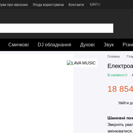
UA
RU
гуки про магазин
Угода користувача
Контакти
Смичкові
DJ обладнання
Духові
Звук
Різн
Головна
Гіт
Електроа
В наявності
18 854
Увійти
дл
%
Шановні пок
Зверніть ува
змінюватися