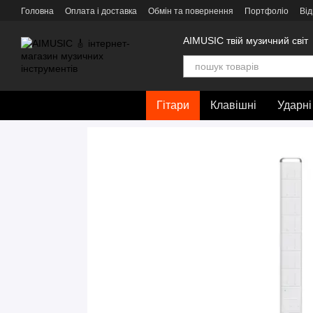
Перейти до основного контенту
Головна
Оплата і доставка
Обмін та повернення
Портфоліо
Від
AIMUSIC твій музичний світ
Гітари
Клавішні
Ударні