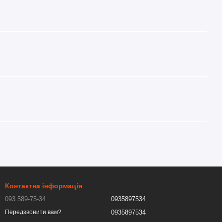
Контактна інформація
093 589-75-34
0935897534
0935897534
Передзвонити вам?