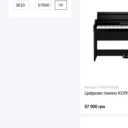
Від Ціна, грн
До Ціна, грн
ОК
Артикул: 719297600293
Цифрове піаніно KOR
57 000 грн