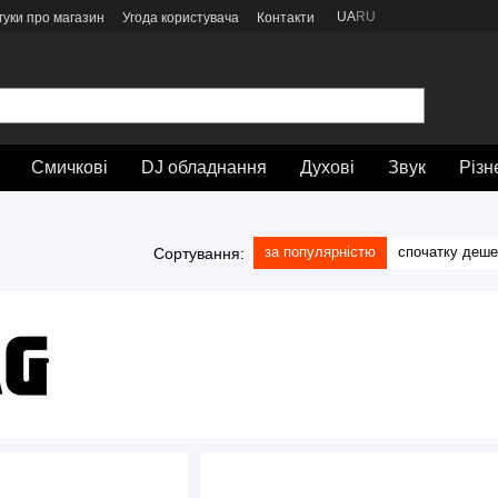
UA
RU
гуки про магазин
Угода користувача
Контакти
Смичкові
DJ обладнання
Духові
Звук
Різн
за популярністю
спочатку деш
Сортування: