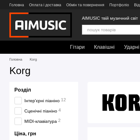
Перейти до основного контенту
Головна
Оплата і доставка
Обмін та повернення
Портфоліо
Від
AIMUSIC твій музичний світ
Гітари
Клавішні
Ударні
Головна
Korg
Korg
Розділ
12
Інтер'єрні піаніно
4
Сценічні піаніно
2
MIDI-клавіатура
Ціна, грн