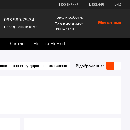
Порівняння
Бажання
Вхід
Графік роботи:
093 589-75-34
Мій кошик
Без вихідних
:
Передзвонити вам?
9:00–21:00
е
Світло
Hi-Fi та Hi-End
Відображення:
евше
спочатку дорожчі
за назвою