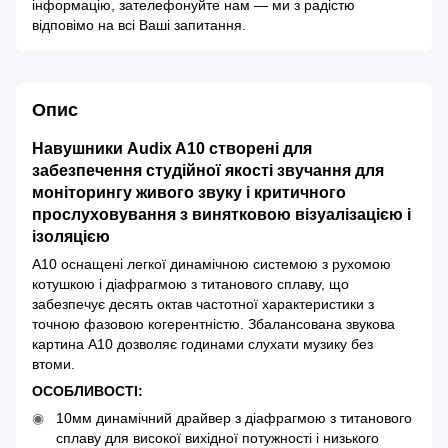
інформацію, зателефонуйте нам — ми з радістю
відповімо на всі Ваші запитання.
Опис
Навушники Audix A10 створені для
забезпечення студійної якості звучання для
моніторингу живого звуку і критичного
прослуховування з винятковою візуалізацією і
ізоляцією
A10 оснащені легкої динамічною системою з рухомою
котушкою і діафрагмою з титанового сплаву, що
забезпечує десять октав частотної характеристики з
точною фазовою когерентністю. Збалансована звукова
картина A10 дозволяє годинами слухати музику без
втоми.
ОСОБЛИВОСТІ:
10мм динамічний драйвер з діафрагмою з титанового
сплаву для високої вихідної потужності і низького