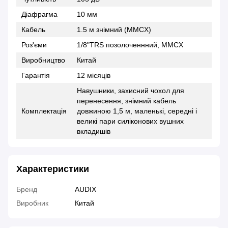
Діафрагма
10 мм
Кабель
1.5 м знімний (MMCX)
Роз'єми
1/8"TRS позолоченнний, MMCX
Виробництво
Китай
Гарантія
12 місяців
Навушники, захисний чохол для
перенесення, знімний кабель
Комплектація
довжиною 1,5 м, маленькі, середні і
великі пари силіконових вушних
вкладишів
Характеристики
Бренд
AUDIX
Виробник
Китай