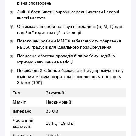
рівня спотворень
Лінійні баси, чисті і виразні середні частоти і плавні
високі частоти
Оптимізовані силіконові вушні вкладиші (S, M, L) для
надійної герметизації та ізоляції
Позолочені роз'єми MMCX забезпечують обертання
на 360 градусів для ідеального позиціонування
Посилена обмотка проводів біля роз'єму надійно
утримує навушники на місці
Посріблений кабель з безкисневої міді преміум-класу
з міцним м'яким покриттям і позолоченим штекером
3,5 мм (1/8")
Тип
Закритий
Магніт
Неодимовий
Імпеданс
35 Ом
Частотний
18 Гц - 19 кГц
діапазон
Чутливість
105 дБ