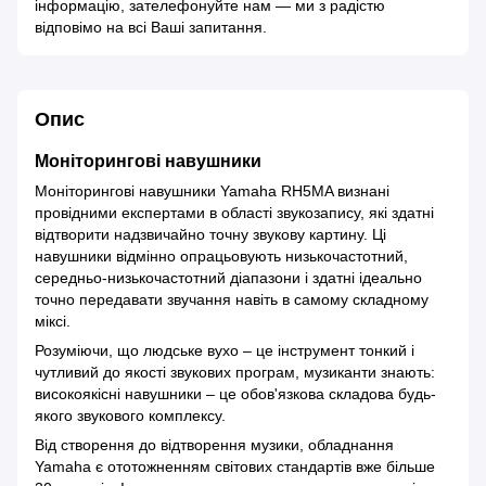
інформацію, зателефонуйте нам — ми з радістю
відповімо на всі Ваші запитання.
Опис
Моніторингові навушники
Моніторингові навушники Yamaha RH5MA визнані
провідними експертами в області звукозапису, які здатні
відтворити надзвичайно точну звукову картину. Ці
навушники відмінно опрацьовують низькочастотний,
середньо-низькочастотний діапазони і здатні ідеально
точно передавати звучання навіть в самому складному
міксі.
Розуміючи, що людське вухо – це інструмент тонкий і
чутливий до якості звукових програм, музиканти знають:
високоякісні навушники – це обов'язкова складова будь-
якого звукового комплексу.
Від створення до відтворення музики, обладнання
Yamaha є ототожненням світових стандартів вже більше