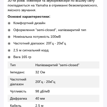
30-ти років. Інженери та звукорежисери по всьому світу
покладаються на Yamaha в отриманні безкомпромісного,
якісного звучання.
Основні характеристики:
Комфортний дизайн
Оформлення "semi-closed", напівзакритий тип
Номінальна потужність 100мВ
Частотний діапазон: 20Гц - 20кГц
2,5 м сигнальний корд
Вага 165 гр
Тип
Напівзакритий "semi-closed"
Імпеданс
32 Ом
Частотний
20Гц - 20кГц
діапазон
Чутливість
98 дБ/мВ
Діафрагма
40 мм
Кабель
2.5 м