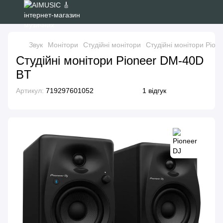
Звук
Монітори
Студійні монітори
Студійні монітори Pio
Студійні монітори Pioneer DM-40D
BT
Артикул:
719297601052
1 відгук