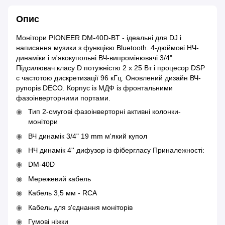
Опис
Монітори PIONEER DM-40D-BT - ідеальні для DJ і
написання музики з функцією Bluetooth. 4-дюймові НЧ-
динаміки і м'якокупольні ВЧ-випромінювачі 3/4".
Підсилювач класу D потужністю 2 x 25 Вт і процесор DSP
c частотою дискретизації 96 кГц. Оновлений дизайн ВЧ-
рупорів DECO. Корпус із МДФ із фронтальними
фазоінверторними портами.
Тип 2-смугові фазоінверторні активні колонки-
монітори
ВЧ динамік 3/4" 19 mm м'який купол
НЧ динамік 4'' дифузор із фібергласу Приналежності:
DM-40D
Мережевий кабель
Кабель 3,5 мм - RCA
Кабель для з'єднання моніторів
Гумові ніжки