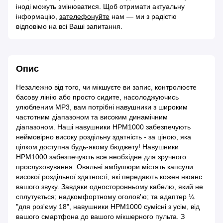
іноді можуть змінюватися. Щоб отримати актуальну
інформацію,
зателефонуйте
нам — ми з радістю
відповімо на всі Ваші запитання.
Опис
Незалежно від того, чи мікшуєте ви запис, контролюєте
басову лінію або просто сидите, насолоджуючись
улюбленим MP3, вам потрібні навушники з широким
частотним діапазоном та високим динамічним
діапазоном. Наші навушники HPM1000 забезпечують
неймовірно високу роздільну здатність - за ціною, яка
цілком доступна будь-якому бюджету! Навушники
HPM1000 забезпечують все необхідне для зручного
прослуховування. Овальні амбушюри містять капсули
високої роздільної здатності, які передають кожен нюанс
вашого звуку. Завдяки односторонньому кабелю, який не
сплутується; надкомфортному оголов'ю; та адаптер ¼
"для роз'єму 18", навушники HPM1000 сумісні з усім, від
вашого смартфона до вашого мікшерного пульта. З