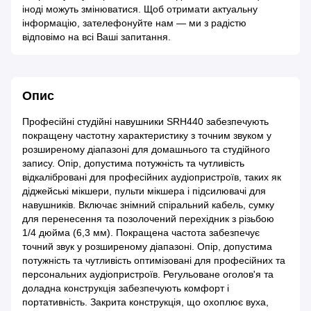
іноді можуть змінюватися. Щоб отримати актуальну
інформацію, зателефонуйте нам — ми з радістю
відповімо на всі Ваші запитання.
Опис
Професійні студійні навушники SRH440 забезпечують
покращену частотну характеристику з точним звуком у
розширеному діапазоні для домашнього та студійного
запису. Опір, допустима потужність та чутливість
відкалібровані для професійних аудіопристроїв, таких як
діджейські мікшери, пульти мікшера і підсилювачі для
навушників. Включає знімний спіральний кабель, сумку
для перенесення та позолочений перехідник з різьбою
1/4 дюйма (6,3 мм). Покращена частота забезпечує
точний звук у розширеному діапазоні. Опір, допустима
потужність та чутливість оптимізовані для професійних та
персональних аудіопристроїв. Регульоване оголов'я та
доладна конструкція забезпечують комфорт і
портативність. Закрита конструкція, що охоплює вуха,