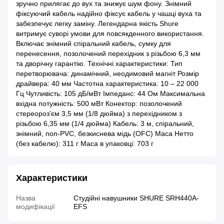
зручно прилягає до вух та знижує шум фону. Знімний
фіксуючий кабель надійно фіксує кабель у чашці вуха та
забезпечує легку заміну. Легендарна якість Shure
витримує суворі умови для повсякденного використання.
Включає знімний спіральний кабель, сумку для
перенесення, позолочений перехідник з різьбою 6,3 мм
та дворічну гарантію. Технічнi характеристики: Тип
перетворювача: динамічний, неодимовий магніт Розмір
драйвера: 40 мм Частотна характеристика: 10 – 22 000
Гц Чутливість: 105 дБ/мВт Імпеданс: 44 Ом Максимальна
вхідна потужність: 500 мВт Конектор: позолочений
стереороз'єм 3,5 мм (1/8 дюйма) з перехідником з
різьбою 6,35 мм (1/4 дюйма) Кабель: 3 м, спіральний,
знімний, non-PVC, безкиснева мідь (OFC) Маса Нетто
(без кабелю): 311 г Маса в упаковці: 703 г
Характеристики
Назва
Студійні навушники SHURE SRH440A-
модифікації
EFS