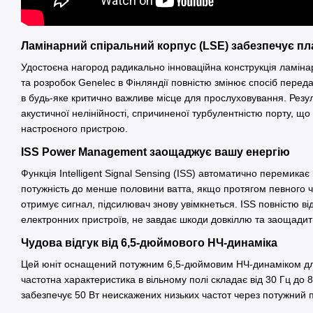
Ламінарний спіральний корпус (LSE) забезпечує пл
Удостоєна нагород радикально інноваційна конструкція ламіна
та розробок Genelec в Фінляндії повністю змінює спосіб передач
в будь-яке критично важливе місце для прослуховування. Резу
акустичної нелінійності, спричиненої турбулентністю порту, що
настроєного пристрою.
ISS Power Management заощаджує вашу енергію
Функція Intelligent Signal Sensing (ISS) автоматично перемика
потужність до менше половини ватта, якщо протягом певного ча
отримує сигнал, підсилювач знову увімкнеться. ISS повністю в
електронних пристроїв, не завдає шкоди довкіллю та заощадить
Чудова відгук від 6,5-дюймового НЧ-динаміка
Цей юніт оснащений потужним 6,5-дюймовим НЧ-динаміком для
частотна характеристика в вільному полі складає від 30 Гц до 85
забезпечує 50 Вт неискажених низьких частот через потужний 