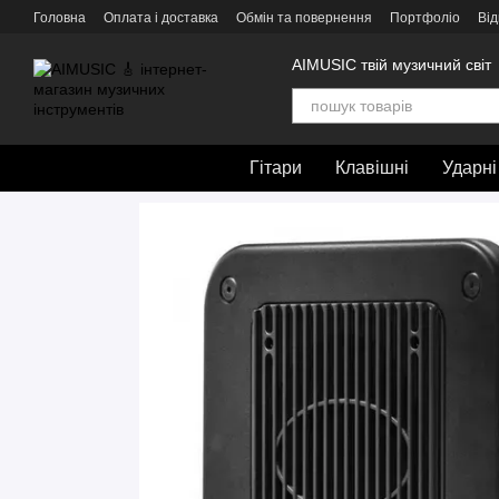
Перейти до основного контенту
Головна
Оплата і доставка
Обмін та повернення
Портфоліо
Від
AIMUSIC твій музичний світ
Гітари
Клавішні
Ударні