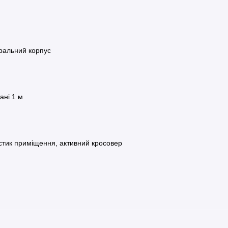
іральний корпус
ані 1 м
стик приміщення, активний кросовер