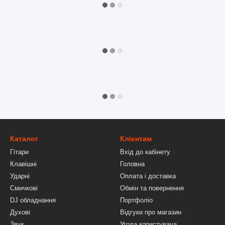
Каталог
Клієнтам
Гітари
Вхід до кабінету
Клавішні
Головна
Ударні
Оплата і доставка
Смичкові
Обмін та повернення
DJ обладнання
Портфоліо
Духові
Відгуки про магазин
Звук
Угода користувача