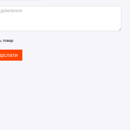
ь товар
діслати