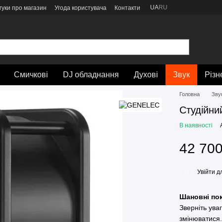
UA
RU
гуки про магазин
Угода користувача
Контакти
Смичкові
DJ обладнання
Духові
Звук
Різн
Головна
Зву
Студійни
В наявності
42 700
Увійти
дл
%
Шановні пок
Зверніть ува
змінюватися