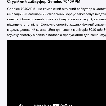
Студійний сабвуфер Genelec 7040APM
Genelec 7040APM - це компактний активний сабвуфер з частот
інноваційний ламінарний спіральний корпус забезпечує видатн
ємність. Оптимізований 50-ватний підсилювач класу D, активн
підвищують точність. Економте енергію завдяки функції управлі
модель ідеальний компаньйон для ваших моніторів 8010 або 8
звучачу систему з повною полосою пропускання для вашої студ