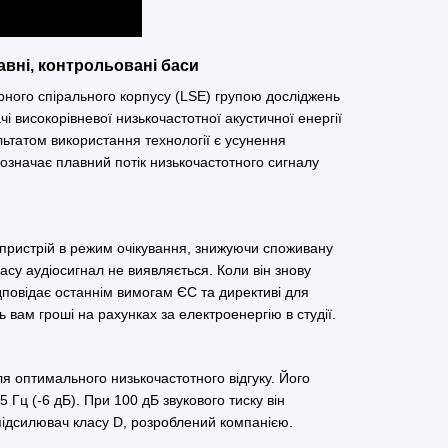
авні, контрольовані баси
рного спірального корпусу (LSE) групою досліджень
і високорівневої низькочастотної акустичної енергії
льтатом використання технології є усунення
 означає плавний потік низькочастотного сигналу
є пристрій в режим очікування, знижуючи споживану
су аудіосигнал не виявляється. Коли він знову
ідповідає останнім вимогам ЄС та директиві для
 вам гроші на рахунках за електроенергію в студії.
 оптимального низькочастотного відгуку. Його
 Гц (-6 дБ). При 100 дБ звукового тиску він
підсилювач класу D, розроблений компанією.