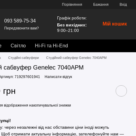
Порівняння
Бажання
Вхід
Графік роботи:
093 589-75-34
Мій кошик
Без вихідних
:
Передзвонити вам?
9:00–21:00
е
Світло
Hi-Fi та Hi-End
к
Студійні сабвуфери
Студійний сабвуфер Genelec 7040APM
й сабвуфер Genelec 7040APM
Артикул: 719297601941
Написати відгук
 грн
я відображення накопичувальної знижки
упці!
гу: через незалежні від нас обставини ціни іноді можуть
. Щоб отримати актуальну інформацію, зателефонуйте нам —