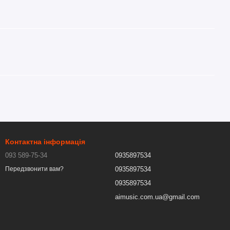
Контактна інформація
093 589-75-34
0935897534
0935897534
Передзвонити вам?
0935897534
aimusic.com.ua@gmail.com