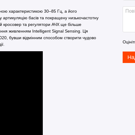
ною характеристикою 30–85 Гц, а його
у артикуляцію басів та покращену низькочастотну
ий кросовер та регулятори АЧХ ще більше
ння живленням Intelligent Signal Sensing. Ця
020, бувши відмінним способом створити чудово
Оцініт
ії.
На