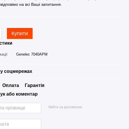
 відповімо на всі Ваші запитання.
Купити
стики
кації
Genelec 7040APM
у соцмережах
Оплата
Гарантія
гук або коментар
Увійти за допомогою