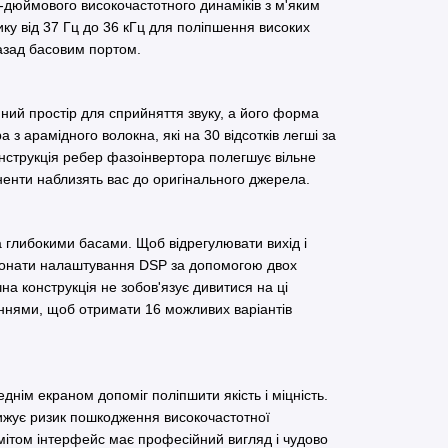
-дюймового високочастотного динаміків з м'яким
ку від 37 Гц до 36 кГц для поліпшення високих
назад басовим портом.
ний простір для сприйняття звуку, а його форма
з арамідного волокна, які на 30 відсотків легші за
онструкція ребер фазоінвертора полегшує вільне
ненти наблизять вас до оригінального джерела.
та глибокими басами. Щоб відрегулювати вихід і
иконати налаштування DSP за допомогою двох
чна конструкція не зобов'язує дивитися на ці
ннями, щоб отримати 16 можливих варіантів
нім екраном допоміг поліпшити якість і міцність.
нижує ризик пошкодження високочастотної
юмітом інтерфейс має професійний вигляд і чудово