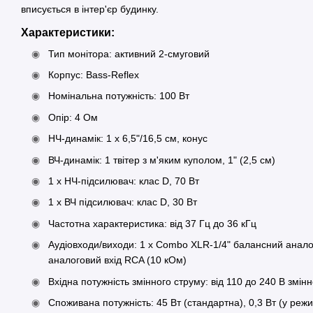
вписується в інтер'єр будинку.
Характеристики:
Тип монітора: активний 2-смуговий
Корпус: Bass-Reflex
Номінальна потужність: 100 Вт
Опір: 4 Ом
НЧ-динамік: 1 x 6,5"/16,5 см, конус
ВЧ-динамік: 1 твітер з м'яким куполом, 1" (2,5 см)
1 х НЧ-підсилювач: клас D, 70 Вт
1 х ВЧ підсилювач: клас D, 30 Вт
Частотна характеристика: від 37 Гц до 36 кГц
Аудіовходи/виходи: 1 x Combo XLR-1/4" балансний аналог
аналоговий вхід RCA (10 кОм)
Вхідна потужність змінного струму: від 110 до 240 В змінн
Споживана потужність: 45 Вт (стандартна), 0,3 Вт (у режи