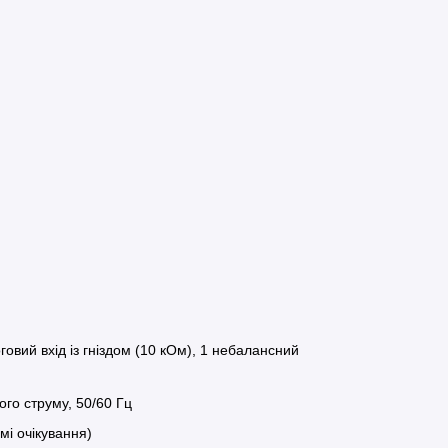
овий вхід із гніздом (10 кОм), 1 небалансний
ого струму, 50/60 Гц
мі очікування)