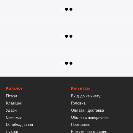
Каталог
Клієнтам
Гітари
Вхід до кабінету
Клавішні
Головна
Ударні
Оплата і доставка
Смичкові
Обмін та повернення
DJ обладнання
Портфоліо
Духові
Відгуки про магазин