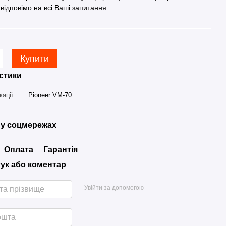
 відповімо на всі Ваші запитання.
Купити
стики
кації
Pioneer VM-70
у соцмережах
Оплата
Гарантія
гук або коментар
Увійти за допомогою