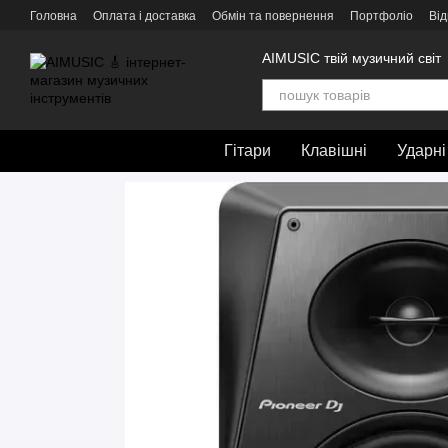
Перейти до основного контенту
Головна
Оплата і доставка
Обмін та повернення
Портфоліо
Від
AIMUSIC твій музичний світ
Гітари
Клавішні
Ударні