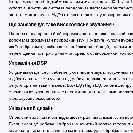
Вт для живлення 6,5-дюймового низькочастотного і 30 Вт для 1
куполом. Акустична система передбачає частотну характеристи
частот і має корпус із МДФ і вінілового ламінату зі зверненим 
Що забезпечує таке високоякісне звучання?
По-перше, рупор постійної спрямованості створює великий єди
допомагає формувати природний звук. По-друге, куполи вуфера 
своїх побратимів, позбавляють небажаних вібрацій, оскільки к
переміщення повітря з динаміка. Зрештою, високоякісні компо
Управління DSP
Усі динаміки цієї серії забезпечують чистий звук із потужними 
підібрати ідеальне звучання під робоче приміщення можна в
регуляторів на задній панелі: Low EQ і High EQ. Ба більше, зру
елементи керування під час перемикання за 4 різними положе
налаштувань еквалайзера.
Унікальний дизайн
Оновлений зовнішній вигляд із шестигранним алюмінієвим перед
Екран зменшує небажані вібрації, а захисний корпус твітера з
мембрани. Крім того, завдяки матовій текстурі з обробкою ал