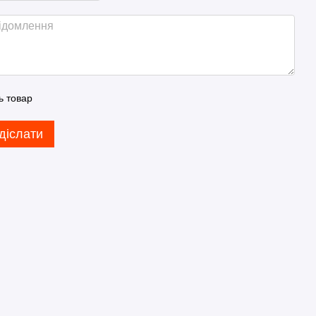
ь товар
діслати