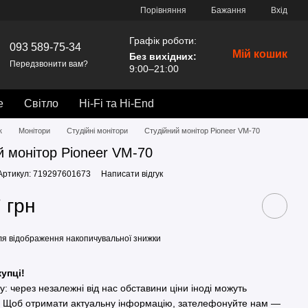
Порівняння
Бажання
Вхід
Графік роботи:
093 589-75-34
Мій кошик
Без вихідних
:
Передзвонити вам?
9:00–21:00
е
Світло
Hi-Fi та Hi-End
к
Монітори
Студійні монітори
Студійний монітор Pioneer VM-70
й монітор Pioneer VM-70
Артикул: 719297601673
Написати відгук
 грн
я відображення накопичувальної знижки
упці!
гу: через незалежні від нас обставини ціни іноді можуть
. Щоб отримати актуальну інформацію, зателефонуйте нам —