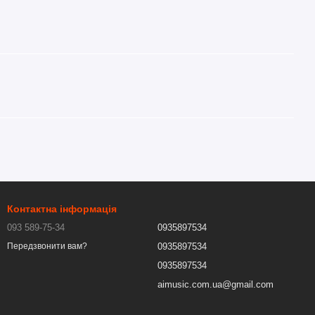
Контактна інформація
093 589-75-34
0935897534
0935897534
Передзвонити вам?
0935897534
aimusic.com.ua@gmail.com