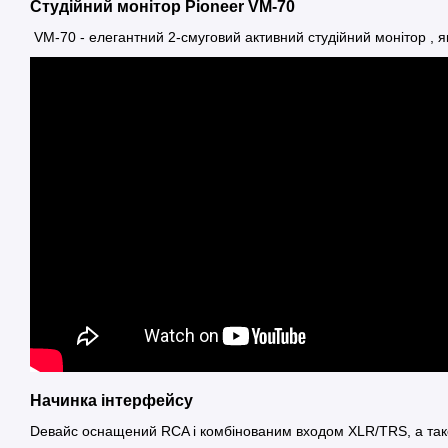
Студійний монітор Pioneer VM-70
VM-70 - елегантний 2-смуговий активний студійний монітор , 
Начинка інтерфейсу
Deвайс оснащений RCA і комбінованим входом XLR/TRS, а також