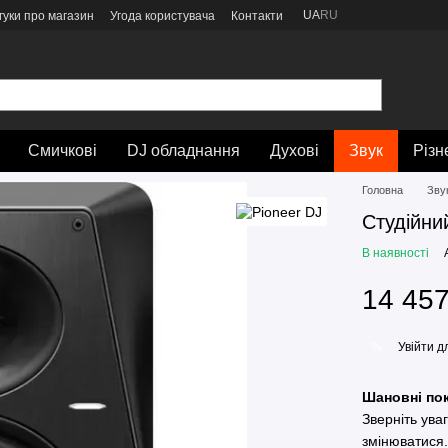
UA
RU
гуки про магазин
Угода користувача
Контакти
Смичкові
DJ обладнання
Духові
Звук
Різн
Головна
Зву
Студійни
В наявності
14 457
Увійти
дл
%
Шановні пок
Зверніть ува
змінюватися