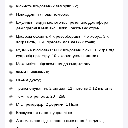
Кількість вбудованих тембрів: 22;
Накладення / поділ тембрів;
Емуляція: відгук молоточків, резонанс демпфера,
демпферні шуми вкл / викл , резонанс струн;
Цифрові ефекти: 4 х реверберація, 4 х хорус, 3 х
яскравість, DSP пресети для деяких тонів;
Музична бібліотека: 60 х вбудовані пісні, 10 х гра під
супровід оркестру, 10 х користувальницьких;
Можливість підключення до смартфону;
Функції навчання;
Режим дуету;
Транспонування: 2 октави -12 півтонів 0 12 півтонів ;
Темп метронома: 20 - 255;
MIDI рекордер: 2 доріжки, 1 Пісня;
Блокування панелі управління;
Автоматичне відключення живлення 4 години ;