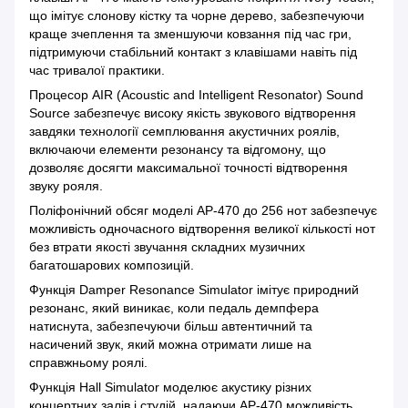
що імітує слонову кістку та чорне дерево, забезпечуючи
краще зчеплення та зменшуючи ковзання під час гри,
підтримуючи стабільний контакт з клавішами навіть під
час тривалої практики.
Процесор AIR (Acoustic and Intelligent Resonator) Sound
Source забезпечує високу якість звукового відтворення
завдяки технології семплювання акустичних роялів,
включаючи елементи резонансу та відгомону, що
дозволяє досягти максимальної точності відтворення
звуку рояля.
Поліфонічний обсяг моделі AP-470 до 256 нот забезпечує
можливість одночасного відтворення великої кількості нот
без втрати якості звучання складних музичних
багатошарових композицій.
Функція Damper Resonance Simulator імітує природний
резонанс, який виникає, коли педаль демпфера
натиснута, забезпечуючи більш автентичний та
насичений звук, який можна отримати лише на
справжньому роялі.
Функція Hall Simulator моделює акустику різних
концертних залів і студій, надаючи AP-470 можливість