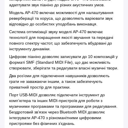
адаптувати звук піаніно до різних акустичних умов.
Модель AP-470 включає можливості для налаштування
реверберації та хоруса, що дозволяють варіювати звук
відповідно до особистих уподобань виконавця.
Система оптимізації звуку моделі AP-470 включає
технології для покращення якості звучання та передачі
повного спектру частот, що забезпечують вбудовані до
інструменту динаміки.
Цифрове піаніно дозволяє записувати до 10 композицій у
форматі SMF (Standard MIDI File), що дає можливість
створювати, зберігати та редагувати власні музичні твори.
Два роз’єми для підключення навушників дозволяють
грати не заважаючи іншим, а також забезпечують
приватний простір для практики.
Порт USB-MIDI дозволяє підключати інструмент до
комп’ютера та інших MIDI-пристроїв для роботи з
музичними програмами та програмами для редагування.
Бездротовий зв’язок через Bluetooth MIDI дозволяє
інтегрувати AP-470 з різноманітними цифровими
пристроями без фізичних з’єднань.