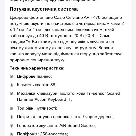
Потужна акустична система
Цифрове фортепіано Casio Celviano AP - 470 оснащено
потужною акустичною системою з чотирма динаміками 2
х 12 см 2 х 4 см і двоканальним підсилювачем, який
забезпечує до 40 Вт потужності 20 Вт 20 Вт . Саме
завдяки їм Ви отримуєте відмінну якість звучання по
всьому динамічному діапазону інструменту. Верхня
кришка корпусу може піднімається вгору, що забезпечує
природне поширення звуку.
Технічна характеристика:
Цифрове піаніно;
Кількість клавіш: 88;
Механіка клавіатури: молоточкова Tri-sensor Scaled
Hammer Action Keyboard II ;
Три рівні чутливості;
Покриття: штучна слонова кістка / чорне дерево;
Генератор звучання: AiR Sound Source;
Поліфонія: 256-голосова;