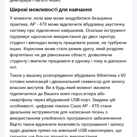
демпфера і багато інших.
Широкі можливості для навчання
У моменти, коли вам може знадобитися безшумна
практика, AP - 470 може відключити вбудовану акустичну
систему при підключенні навушників. Оскільки інструмент
підтримує одночасне використання до двох гарнітур,
студент і викладач можуть працювати разом, не турбуючи
інших. Корисним може стати режим дуету, який розділяє
фортепіано на дві рівнозначні області, дозволяючи
студенту і вчителю працювати в одному і тому ж діапазоні
нот.
Також у вашому розпорядженні вбудована бібліотека з 60
готових композицій і двоканальний секвенсор для запису
власних виступів. Ви в будь-який момент зможете
підключатися до Вашого комп rsquo;ютера або
смартфону через вбудований USB-порт. Завдяки цій
особливості, цифрове піаніно Casio AP - 470 стане
ідеальним інструментом для написання пісень з
використанням улюбленого програмного забезпечення.
Варто також відзначити можливість програвання і запису
аудіо доріжок прямо на зовнішній USB накопичувач, що
гарантує ще більшу зручність використання.