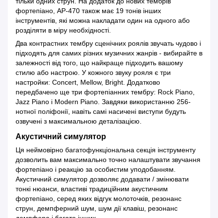
тільки одних струн. На додаток до нових тембрів
фортепіано, AP-470 також має 19 тонів інших
інструментів, які можна накладати один на одного або
розділяти в міру необхідності.
Два контрастних тембру сценічних роялів звучать чудово і
підходять для самих різних музичних жанрів - вибирайте в
залежності від того, що найкраще підходить вашому
стилю або настрою. У кожного звуку рояля є три
настройки: Concert, Mellow, Bright. Додатково
передбачено ще три фортепіанних тембру: Rock Piano,
Jazz Piano і Modern Piano. Завдяки використанню 256-
нотної поліфонії, навіть самі насичені виступи будуть
озвучені з максимальною деталізацією.
Акустичний симулятор
Ця неймовірно багатофункціональна секція інструменту
дозволить вам максимально точно налаштувати звучання
фортепіано і реакцію за особистим уподобанням.
Акустичний симулятор дозволяє додавати / змінювати
тонкі нюанси, властиві традиційним акустичним
фортепіано, серед яких відгук молоточків, резонанс
струн, демпферний шум, шум дії клавіш, резонанс