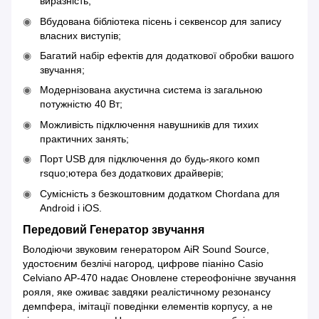
виразність;
Вбудована бібліотека пісень і секвенсор для запису
власних виступів;
Багатий набір ефектів для додаткової обробки вашого
звучання;
Модернізована акустична система із загальною
потужністю 40 Вт;
Можливість підключення навушників для тихих
практичних занять;
Порт USB для підключення до будь-якого комп
rsquo;ютера без додаткових драйверів;
Сумісність з безкоштовним додатком Chordana для
Android і iOS.
Передовий Генератор звучання
Володіючи звуковим генератором AiR Sound Source,
удостоєним безлічі нагород, цифрове піаніно Casio
Celviano AP-470 надає Оновлене стереофонічне звучання
рояля, яке оживає завдяки реалістичному резонансу
демпфера, імітації поведінки елементів корпусу, а не