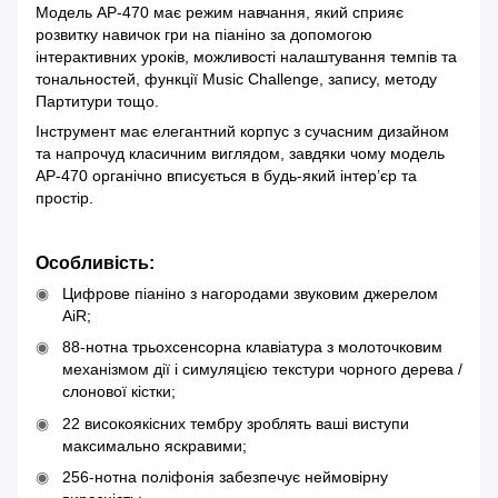
Модель AP-470 має режим навчання, який сприяє
розвитку навичок гри на піаніно за допомогою
інтерактивних уроків, можливості налаштування темпів та
тональностей, функції Music Challenge, запису, методу
Партитури тощо.
Інструмент має елегантний корпус з сучасним дизайном
та напрочуд класичним виглядом, завдяки чому модель
AP-470 органічно вписується в будь-який інтер’єр та
простір.
Особливість:
Цифрове піаніно з нагородами звуковим джерелом
AiR;
88-нотна трьохсенсорна клавіатура з молоточковим
механізмом дії і симуляцією текстури чорного дерева /
слонової кістки;
22 високоякісних тембру зроблять ваші виступи
максимально яскравими;
256-нотна поліфонія забезпечує неймовірну