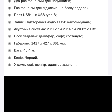
Два роз rsquo;єми для навушників;
Роз rsquo;єм для підключення блоку педалей;
Порт USB: 1 х USB type B;
Запис і відтворення аудіо з USB накопичувача;
Акустична система: 2 х 12 см 2 х 4 см 20 Вт 20 Вт ;
Блок педалей: демпфер, софт, состенуто;
Габарити: 1417 х 427 х 861 мм;
Вага: 43,4 кг;
Колір: Чорний;
У комплекті: пюпітр, адаптер живлення.