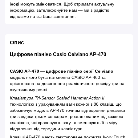
іноді можуть змінюватися. Щоб отримати актуальну
інформацію, зателефонуйте нам — ми з радістю
відповімо на всі Ваші запитання.
Опис
Цифрове піаніно Casio Celviano AP-470
CASIO AP-470 — цифрове піаніно серії Celviano
,
модель якого була натхненна CASIO AP-460 та
орієнтована на досягнення реалістичного досвіду гри на
акустичному роялі.
Клавіатура Tri-Sensor Scaled Hammer Action II
технологією з урахуванням ваги кожної з 88 клавіш, що
забезпечує модель AP-470 точним відтворення динаміки
гри завдяки трьом сенсорам, розташованим під кожною
клавішею, які враховують вагу та зменшують її в міру
віддалення від середини клавіатури.
Клавіші AP-470 мають текстуроване покриття Ivory Touch,