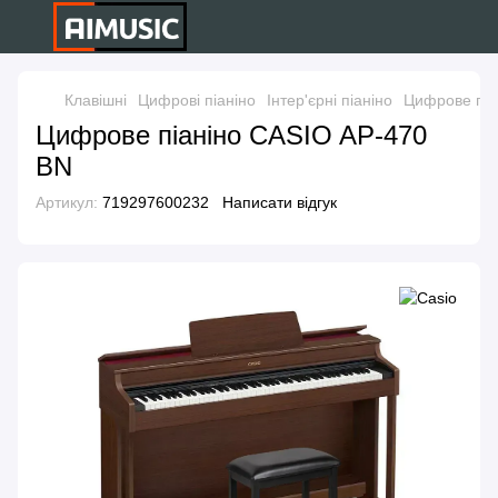
Клавішні
Цифрові піаніно
Інтер'єрні піаніно
Цифрове піа
Цифрове піаніно CASIO AP-470
BN
Артикул:
719297600232
Написати відгук