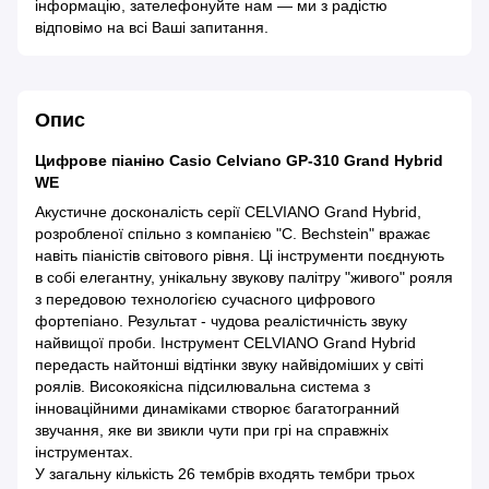
інформацію, зателефонуйте нам — ми з радістю
відповімо на всі Ваші запитання.
Опис
Цифрове піаніно Casio Celviano GP-310 Grand Hybrid
WE
Акустичне досконалість серії CELVIANO Grand Hybrid,
розробленої спільно з компанією "C. Bechstein" вражає
навіть піаністів світового рівня. Ці інструменти поєднують
в собі елегантну, унікальну звукову палітру "живого" рояля
з передовою технологією сучасного цифрового
фортепіано. Результат - чудова реалістичність звуку
найвищої проби. Інструмент CELVIANO Grand Hybrid
передасть найтонші відтінки звуку найвідоміших у світі
роялів. Високоякісна підсилювальна система з
інноваційними динаміками створює багатогранний
звучання, яке ви звикли чути при грі на справжніх
інструментах.
У загальну кількість 26 тембрів входять тембри трьох