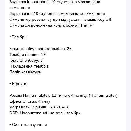
Звук клавіш операції: 10 ступенів, з можливістю
вимкнення
Звук клавіш: 10 ступенів, з можливістю вимкнення
Симулятор резонансу при відпусканні клавіш Key Off
Симуляція положення крила рояля: 4 типу
• Тембри
Кількість вбудованих тембрів: 26
Тембри піаніно: 12
Клавіші вибору: 3
Накладення тембрів
Поділ клавіатури
• Ефекти
Режим Hall-Simulator: 12 типів x 4 позиції (Hall Simulator)
Ефект Chorus: 4 типу
Яскравість: 7 рівнів （-3～0～3）
DSP: Налаштований на певні тембри
• Система звучання