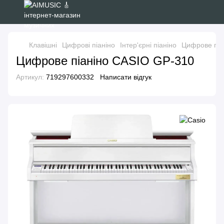
Клавішні
Цифрові піаніно
Інтер'єрні піаніно
Цифрове піа
Цифрове піаніно CASIO GP-310
Артикул:
719297600332
Написати відгук