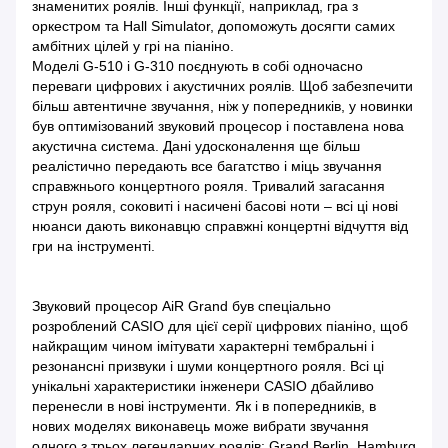
знаменитих роялів. Інші функції, наприклад, гра з
оркестром та Hall Simulator, допоможуть досягти самих
амбітних цілей у грі на піаніно.
Моделі G-510 і G-310 поєднують в собі одночасно
переваги цифрових і акустичних роялів. Щоб забезпечити
більш автентичне звучання, ніж у попередників, у новинки
був оптимізований звуковий процесор і поставлена нова
акустична система. Дані удосконалення ще більш
реалістично передають все багатство і міць звучання
справжнього концертного рояля. Тривалий загасання
струн рояля, соковиті і насичені басові ноти – всі ці нові
нюанси дають виконавцю справжні концертні відчуття від
гри на інструменті.
Звуковий процесор AiR Grand був спеціально
розроблений CASIO для цієї серії цифрових піаніно, щоб
найкращим чином імітувати характерні тембральні і
резонансні призвуки і шуми концертного рояля. Всі ці
унікальні характеристики інженери CASIO дбайливо
перенесли в нові інструменти. Як і в попередників, в
нових моделях виконавець може вибрати звучання
одного з трьох легендарних роялів: Grand Berlin, Hamburg