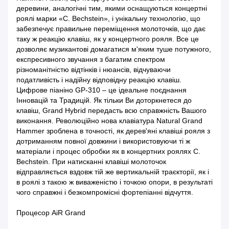
деревини, аналогічні тим, якими оснащуються концертні
роялі марки «C. Bechstein», і унікальну технологію, що
забезпечує правильне переміщення молоточків, що дає
таку ж реакцію клавіш, як у концертного рояля. Все це
дозволяє музикантові домагатися м'яким туше потужного,
експресивного звучання з багатим спектром
різноманітністю відтінків і нюансів, відчуваючи
податливість і надійну відповідну реакцію клавіш.
Цифрове піаніно GP-310 – це ідеальне поєднання
Інновацій та Традицій. Як тільки Ви доторкнетеся до
клавіш, Grand Hybrid передасть всю справжність Вашого
виконання. Революційно нова клавіатура Natural Grand
Hammer зроблена в точності, як дерев'яні клавіші рояля з
дотриманням повної довжини і використовуючи ті ж
матеріали і процес обробки як в концертних роялях C.
Bechstein. При натисканні клавіші молоточок
відправляється вздовж тій же вертикальній траєкторії, як і
в роялі з такою ж виваженістю і точкою опори, в результаті
чого справжні і безкомпромісні фортепіанні відчуття.
Процесор AiR Grand