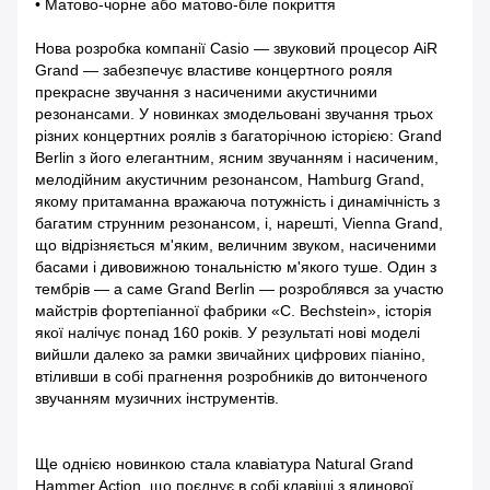
• Матово-чорне або матово-біле покриття
Нова розробка компанії Casio — звуковий процесор AiR
Grand — забезпечує властиве концертного рояля
прекрасне звучання з насиченими акустичними
резонансами. У новинках змодельовані звучання трьох
різних концертних роялів з багаторічною історією: Grand
Berlin з його елегантним, ясним звучанням і насиченим,
мелодійним акустичним резонансом, Hamburg Grand,
якому притаманна вражаюча потужність і динамічність з
багатим струнним резонансом, і, нарешті, Vienna Grand,
що відрізняється м'яким, величним звуком, насиченими
басами і дивовижною тональністю м'якого туше. Один з
тембрів — а саме Grand Berlin — розроблявся за участю
майстрів фортепіанної фабрики «C. Bechstein», історія
якої налічує понад 160 років. У результаті нові моделі
вийшли далеко за рамки звичайних цифрових піаніно,
втіливши в собі прагнення розробників до витонченого
звучанням музичних інструментів.
Ще однією новинкою стала клавіатура Natural Grand
Hammer Action, що поєднує в собі клавіші з ялинової