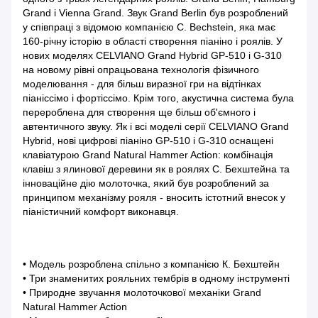
Grand і Vienna Grand. Звук Grand Berlin був розроблений
у співпраці з відомою компанією C. Bechstein, яка має
160-річну історію в області створення піаніно і роялів. У
нових моделях CELVIANO Grand Hybrid GP-510 і G-310
на новому рівні опрацьована технологія фізичного
моделювання - для більш виразної гри на відтінках
піаніссімо і фортіссімо. Крім того, акустична система була
перероблена для створення ще більш об'ємного і
автентичного звуку. Як і всі моделі серії CELVIANO Grand
Hybrid, нові цифрові піаніно GP-510 і G-310 оснащені
клавіатурою Grand Natural Hammer Action: комбінація
клавіш з ялинової деревини як в роялях С. Бехштейна та
інноваційне дію молоточка, який був розроблений за
принципом механізму рояля - вносить істотний внесок у
піаністичний комфорт виконавця.
• Модель розроблена спільно з компанією К. Бехштейн
• Три знаменитих рояльних тембрів в одному інструменті
• Природне звучання молоточкової механіки Grand
Natural Hammer Action