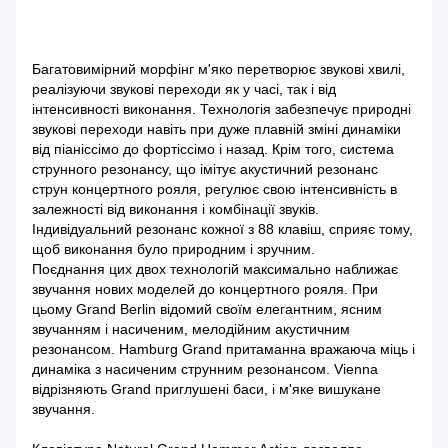
Багатовимірний морфінг м'яко перетворює звукові хвилі,
реалізуючи звукові переходи як у часі, так і від
інтенсивності виконання. Технологія забезпечує природні
звукові переходи навіть при дуже плавній зміні динаміки
від піаніссімо до фортіссімо і назад. Крім того, система
струнного резонансу, що імітує акустичний резонанс
струн концертного рояля, регулює свою інтенсивність в
залежності від виконання і комбінації звуків.
Індивідуальний резонанс кожної з 88 клавіш, сприяє тому,
щоб виконання було природним і зручним.
Поєднання цих двох технологій максимально наближає
звучання нових моделей до концертного рояля. При
цьому Grand Berlin відомий своїм елегантним, ясним
звучанням і насиченим, мелодійним акустичним
резонансом. Hamburg Grand притаманна вражаюча міць і
динаміка з насиченим струнним резонансом. Vienna
відрізняють Grand приглушені баси, і м'яке вишукане
звучання.