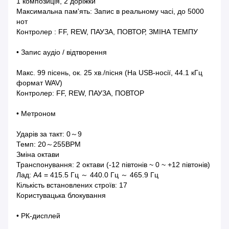
1 композиція, 2 доріжки
Максимальна пам'ять: Запис в реальному часі, до 5000
нот
Контролер : FF, REW, ПАУЗА, ПОВТОР, ЗМІНА ТЕМПУ
• Запис аудіо / відтворення
Макс. 99 пісень, ок. 25 хв./пісня (На USB-носії, 44.1 кГц
формат WAV)
Контролер: FF, REW, ПАУЗА, ПОВТОР
• Метроном
Ударів за такт: 0～9
Темп: 20～255BPM
Зміна октави
Транспонування: 2 октави (-12 півтонів ~ 0 ~ +12 півтонів)
Лад: A4 = 415.5 Гц ～ 440.0 Гц ～ 465.9 Гц
Кількість встановлених строїв: 17
Користувацька блокування
• РК-дисплей