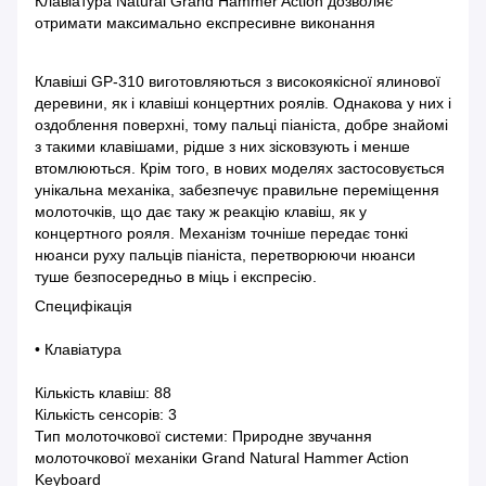
Клавіатура Natural Grand Hammer Action дозволяє
отримати максимально експресивне виконання
Клавіші GP-310 виготовляються з високоякісної ялинової
деревини, як і клавіші концертних роялів. Однакова у них і
оздоблення поверхні, тому пальці піаніста, добре знайомі
з такими клавішами, рідше з них зісковзують і менше
втомлюються. Крім того, в нових моделях застосовується
унікальна механіка, забезпечує правильне переміщення
молоточків, що дає таку ж реакцію клавіш, як у
концертного рояля. Механізм точніше передає тонкі
нюанси руху пальців піаніста, перетворюючи нюанси
туше безпосередньо в міць і експресію.
Специфікація
• Клавіатура
Кількість клавіш: 88
Кількість сенсорів: 3
Тип молоточкової системи: Природне звучання
молоточкової механіки Grand Natural Hammer Action
Keyboard