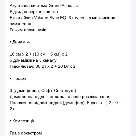
Акустична система Grand Acoustic
Відкидна верхня кришка
Еквалайзер Volume Sync EQ: 3 ступені, з можливістю
вимкнення
Режим навушників
• Динаміки
16 см x 2 + (10 см + 5 см) x 2
6 динаміків на 3 каналу
Підсилювач: 30 Вт x 2 + 20 Вт x 2
• Педалі
3 (Демпферна, Софт, Состенуто)
Демпферна підлозі-педаль: плавне розпізнавання
Положення підлозі-педалі (демпфер): 5 рівнів （-2～0～
2）
• Композиції
Гра з оркестром