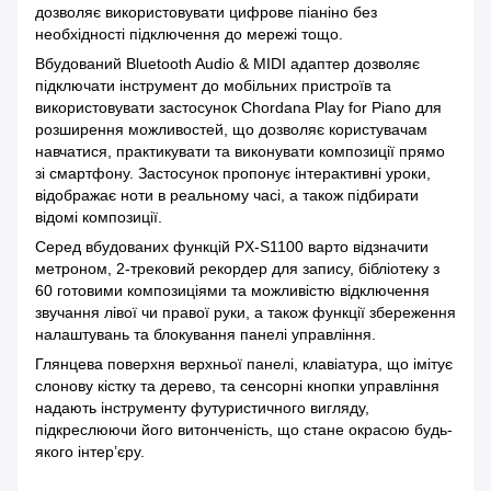
дозволяє використовувати цифрове піаніно без
необхідності підключення до мережі тощо.
Вбудований Bluetooth Audio & MIDI адаптер дозволяє
підключати інструмент до мобільних пристроїв та
використовувати застосунок Chordana Play for Piano для
розширення можливостей, що дозволяє користувачам
навчатися, практикувати та виконувати композиції прямо
зі смартфону. Застосунок пропонує інтерактивні уроки,
відображає ноти в реальному часі, а також підбирати
відомі композиції.
Серед вбудованих функцій PX-S1100 варто відзначити
метроном, 2-трековий рекордер для запису, бібліотеку з
60 готовими композиціями та можливістю відключення
звучання лівої чи правої руки, а також функції збереження
налаштувань та блокування панелі управління.
Глянцева поверхня верхньої панелі, клавіатура, що імітує
слонову кістку та дерево, та сенсорні кнопки управління
надають інструменту футуристичного вигляду,
підкреслюючи його витонченість, що стане окрасою будь-
якого інтер’єру.