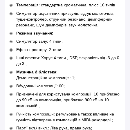
Темперація: стандартна хроматична, плюс 16 типів
Симулятор акустичних призвуків: відгук молоточків,
туше-контролер, струнний резонанс, демпферний
резонанс, шум демпферів, звук молоточка
Режими звучання:
Симулятор залу: 4 типи;
Ефект простору: 2 типи
Інші ефекти: Хорус 4 типи , DSP, яскравість від -3 до 0
до 3 ;
Музична бібліотека
:
Демонстраційна композиція: 1;
Вбудовані композиції: 60;
Призначені для користувача композиції: 10 приблизно
до 90 кБ на композицію, приблизно 900 кБ на 10
композицій ;
Гучність композицій: регульована також впливає на
гучність відтворення композицій в MIDI-рекордері ;
Партії вкл./ викл.: Ліва рука, права рука;