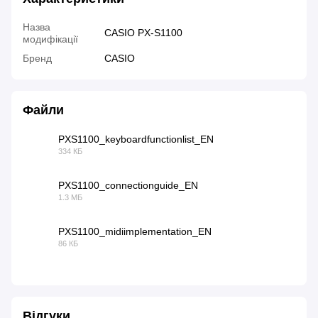
Назва
CASIO PX-S1100
модифікації
Бренд
CASIO
Файли
PXS1100_keyboardfunctionlist_EN
334 КБ
PDF
PXS1100_connectionguide_EN
1.3 МБ
PDF
PXS1100_midiimplementation_EN
86 КБ
PDF
Відгуки