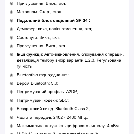
Приглушення: Викл., вкл.
Метроном: Старт, стоп
Педальний блок опціонний SP-34 :
Демпфер: викл, напівнатиснення, вкл;
Состенуто: Викл., вкл.
Приглушення: Викл., вкл.
Інші функції
; Авто-відновлення, блокування операцій,
деталізація тембру вибір варіанти 1,2,3, Регульована
гучність
Bluetooth-з rsquo;єднання:
Версія Bluetooth: 5.0;
Підтримуваний профіль: A2DP;
Підтримувані кодеки: SBC;
Бездротовий вихід: Bluetooth Class 2;
Частота передачі: 2402 - 2480 МГц.;
Максимальна потужність цифрового сигналу: 4 дБм