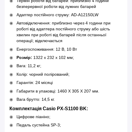
Термін роботи від батарей: приблизно 4 години
безперервної роботи від лужних батарей
Адаптер постійного струму: AD-A12150LW
Автовідключення: приблизно через 4 години при
роботі від адаптера постійного струму або шість
хвилин при роботі від батарей після останньої
операції; відключається
Енергоспоживання: 12 В, 10 Вт
Розмір:
1322 x 232 x 102 мм;
Вага: 11,2 кг;
Колір: чорний полірований;
Гарантія: 24 місяці
Габарити в упаковці: 1460 X 305 X 207 мм.
Вага брутто: 14,5 кг.
Комплектація Casio PX-S1100 BK
:
Цифрове піаніно;
Педаль сустейна SP-3;