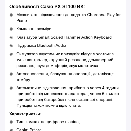
Особливості Casio PX-S1100 BK:
Можливість підключення до додатка Chordana Play for
Piano
Компактні розміри
Клавіатура Smart Scaled Hammer Action Keyboard
Підтримка Bluetooth Audio
Симулятор акустичних призвуків: відгук молоточків,
туше-контролер, струнний резонанс, демпферний
резонанс, шум демпферів, звук молоточка
Автовоновлення, блокування операцій, деталізація
тембру
Автоматичне відключення: приблизно через 4 години
при роботі від мережевого адаптера , через 6 хвилин
при роботі від батарейок після останньої операції.
Функцію також можна відключити.
Характеристки:
Тип: компактне цифрове піаніно;
Серія: Privia;