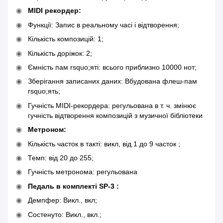
MIDI рекордер:
Функції: Запис в реальному часі і відтворення;
Кількість композицій: 1;
Кількість доріжок: 2;
Ємність пам rsquo;яті: всього приблизно 10000 нот;
Зберігання записаних даних: Вбудована флеш-пам
rsquo;ять;
Гучність MIDI-рекордера: регульована в т. ч. змінює
гучність відтворення композицій з музичної бібліотеки
Метроном:
Кількість часток в такті: викл, від 1 до 9 часток ;
Темп: від 20 до 255;
Гучність метронома: регульована
Педаль в комплекті SP-3 :
Демпфер: Викл., вкл;
Состенуто: Викл., вкл.;