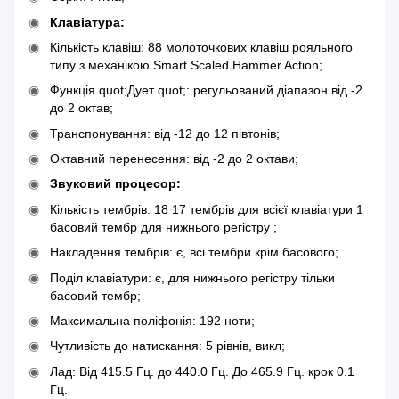
Клавіатура:
Кількість клавіш: 88 молоточкових клавіш рояльного
типу з механікою Smart Scaled Hammer Action;
Функція quot;Дует quot;: регульований діапазон від -2
до 2 октав;
Транспонування: від -12 до 12 півтонів;
Октавний перенесення: від -2 до 2 октави;
Звуковий процесор:
Кількість тембрів: 18 17 тембрів для всієї клавіатури 1
басовий тембр для нижнього регістру ;
Накладення тембрів: є, всі тембри крім басового;
Поділ клавіатури: є, для нижнього регістру тільки
басовий тембр;
Максимальна поліфонія: 192 ноти;
Чутливість до натискання: 5 рівнів, викл;
Лад: Від 415.5 Гц. до 440.0 Гц. До 465.9 Гц. крок 0.1
Гц.