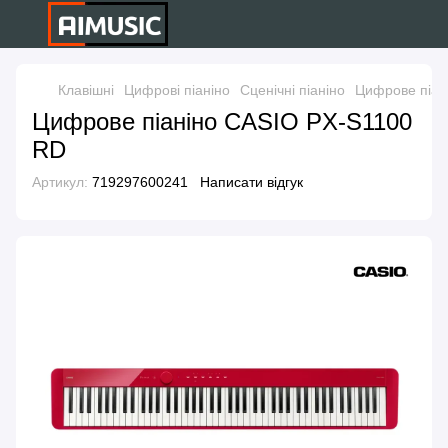
Клавішні
Цифрові піаніно
Сценічні піаніно
Цифрове піан
Цифрове піаніно CASIO PX-S1100
RD
Артикул:
719297600241
Написати відгук