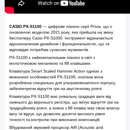
CASIO PX-S1100
— цифрове піаніно серії Privia, що є
оновленою моделлю 2021 року, яка прийшла на зміну
бестселеру Casio PX-S1000. Інструмент відзначається
вдосконаленим дизайном і функціональністю, що та
відповідає потребам сучасних музикантів.
PX-S1100 є найкомпактнішим піаніно в світі з
молоточковою механікою та 88 клавішами.
Клавіатура Smart Scaled Hammer Action однією з
визначних особливостей PX-S1100, оскільки вона
розроблена спеціально для ультракомпактного корпусу,
забезпечуючи відчуття гри на акустичному роялі.
Клавіатура PX-S1100 має унікальну градацію ваги від
нижнього до верхнього регістра, що імітує відчуття гри на
традиційному роялі, а кожна з 88 клавіш має свою власну
вагу та відгук, що дозволяє досягти високого рівня
точності та контролю при виконанні композицій.
Вбудований звуковий процесор AiR (Acoustic and