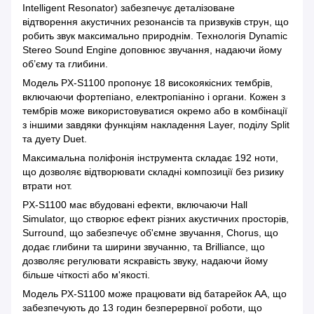
Intelligent Resonator) забезпечує деталізоване
відтворення акустичних резонансів та призвуків струн, що
робить звук максимально природнім. Технологія Dynamic
Stereo Sound Engine доповнює звучання, надаючи йому
об’єму та глибини.
Модель PX-S1100 пропонує 18 високоякісних тембрів,
включаючи фортепіано, електропіаніно і органи. Кожен з
тембрів може використовуватися окремо або в комбінації
з іншими завдяки функціям накладення Layer, поділу Split
та дуету Duet.
Максимальна поліфонія інструмента складає 192 ноти,
що дозволяє відтворювати складні композиції без ризику
втрати нот.
PX-S1100 має вбудовані ефекти, включаючи Hall
Simulator, що створює ефект різних акустичних просторів,
Surround, що забезпечує об'ємне звучання, Chorus, що
додає глибини та ширини звучанню, та Brilliance, що
дозволяє регулювати яскравість звуку, надаючи йому
більше чіткості або м'якості.
Модель PX-S1100 може працювати від батарейок AA, що
забезпечують до 13 годин безперервної роботи, що