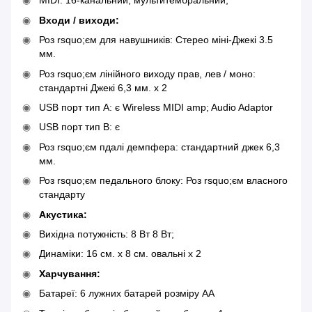
MIDI: 16-канальний, мультитембральний;
Входи / виходи:
Роз rsquo;єм для навушників: Стерео міні-Джекі 3.5
мм.
Роз rsquo;єм лінійного виходу прав, лев / моно:
стандартні Джекі 6,3 мм. x 2
USB порт тип А: є Wireless MIDI amp; Audio Adaptor
USB порт тип B: є
Роз rsquo;єм пдалі демпфера: стандартний джек 6,3
мм.
Роз rsquo;єм педального блоку: Роз rsquo;єм власного
стандарту
Акустика:
Вихідна потужність: 8 Вт 8 Вт;
Динаміки: 16 см. x 8 см. овальні x 2
Харчування:
Батареї: 6 лужних батарей розміру AA