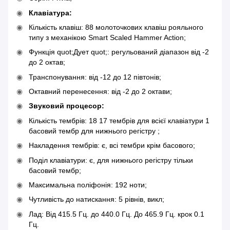
Клавіатура:
Кількість клавіш: 88 молоточкових клавіш рояльного
типу з механікою Smart Scaled Hammer Action;
Функція quot;Дует quot;: регульований діапазон від -2
до 2 октав;
Транспонування: від -12 до 12 півтонів;
Октавний перенесення: від -2 до 2 октави;
Звуковий процесор:
Кількість тембрів: 18 17 тембрів для всієї клавіатури 1
басовий тембр для нижнього регістру ;
Накладення тембрів: є, всі тембри крім басового;
Поділ клавіатури: є, для нижнього регістру тільки
басовий тембр;
Максимальна поліфонія: 192 ноти;
Чутливість до натискання: 5 рівнів, викл;
Лад: Від 415.5 Гц. до 440.0 Гц. До 465.9 Гц. крок 0.1
Гц.