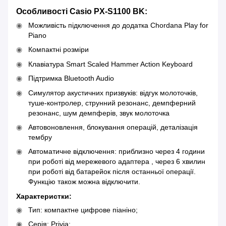
Особливості Casio PX-S1100 BK:
Можливість підключення до додатка Chordana Play for
Piano
Компактні розміри
Клавіатура Smart Scaled Hammer Action Keyboard
Підтримка Bluetooth Audio
Симулятор акустичних призвуків: відгук молоточків,
туше-контролер, струнний резонанс, демпферний
резонанс, шум демпферів, звук молоточка
Автовоновлення, блокування операцій, деталізація
тембру
Автоматичне відключення: приблизно через 4 години
при роботі від мережевого адаптера , через 6 хвилин
при роботі від батарейок після останньої операції.
Функцію також можна відключити.
Характеристки:
Тип: компактне цифрове піаніно;
Серія: Privia;