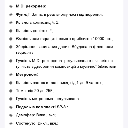
MIDI рекордер:
Функції: Запис в реальному часі і відтворення;
Кількість композицій: 1;
Кількість доріжок: 2;
Ємність пам rsquo;яті: всього приблизно 10000 нот;
Зберігання записаних даних: Вбудована флеш-пам
rsquo;ять;
Гучність MIDI-рекордера: регульована в т. ч. змінює
гучність відтворення композицій з музичної бібліотеки
Метроном:
Кількість часток в такті: викл, від 1 до 9 часток ;
Темп: від 20 до 255;
Гучність метронома: регульована
Педаль в комплекті SP-3 :
Демпфер: Викл., вкл;
Состенуто: Викл., вкл.;