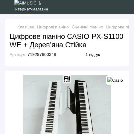
Клавішні
Цифрові піаніно
Сценічні піаніно
Цифрове піан
Цифрове піаніно CASIO PX-S1100
WE + Деревʼяна Стійка
Артикул:
719297600348
1 відгук