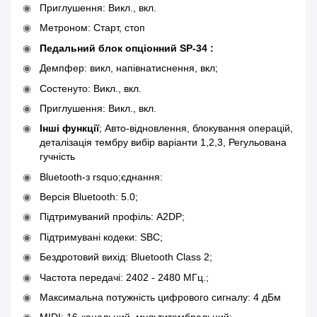
Приглушення: Викл., вкл.
Метроном: Старт, стоп
Педальний блок опціонний SP-34 :
Демпфер: викл, напівнатиснення, вкл;
Состенуто: Викл., вкл.
Приглушення: Викл., вкл.
Інші функції
; Авто-відновлення, блокування операцій,
деталізація тембру вибір варіанти 1,2,3, Регульована
гучність
Bluetooth-з rsquo;єднання:
Версія Bluetooth: 5.0;
Підтримуваний профіль: A2DP;
Підтримувані кодеки: SBC;
Бездротовий вихід: Bluetooth Class 2;
Частота передачі: 2402 - 2480 МГц.;
Максимальна потужність цифрового сигналу: 4 дБм