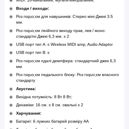
MIDI: 16-канальний, мультитембральний;
Входи / виходи:
Роз rsquo;єм для навушників: Стерео міні-Джекі 3.5
мм.
Роз rsquo;єм лінійного виходу прав, лев / моно:
стандартні Джекі 6,3 мм. x 2
USB порт тип А: є Wireless MIDI amp; Audio Adaptor
USB порт тип B: є
Роз rsquo;єм пдалі демпфера: стандартний джек 6,3
мм.
Роз rsquo;єм педального блоку: Роз rsquo;єм власного
стандарту
Акустика:
Вихідна потужність: 8 Вт 8 Вт;
Динаміки: 16 см. x 8 см. овальні x 2
Харчування:
Батареї: 6 лужних батарей розміру AA