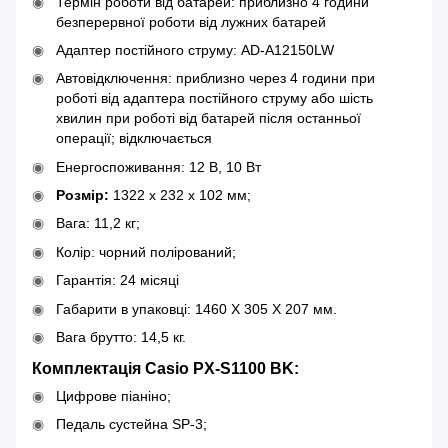
Термін роботи від батарей: приблизно 4 години
безперервної роботи від лужних батарей
Адаптер постійного струму: AD-A12150LW
Автовідключення: приблизно через 4 години при
роботі від адаптера постійного струму або шість
хвилин при роботі від батарей після останньої
операції; відключається
Енергоспоживання: 12 В, 10 Вт
Розмір:
1322 x 232 x 102 мм;
Вага: 11,2 кг;
Колір: чорний полірований;
Гарантія: 24 місяці
Габарити в упаковці: 1460 X 305 X 207 мм.
Вага брутто: 14,5 кг.
Комплектація Casio PX-S1100 BK
:
Цифрове піаніно;
Педаль сустейна SP-3;