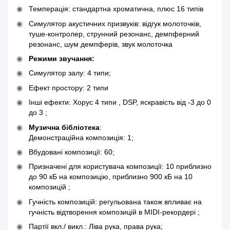
Темперація: стандартна хроматична, плюс 16 типів
Симулятор акустичних призвуків: відгук молоточків,
туше-контролер, струнний резонанс, демпферний
резонанс, шум демпферів, звук молоточка
Режими звучання:
Симулятор залу: 4 типи;
Ефект простору: 2 типи
Інші ефекти: Хорус 4 типи , DSP, яскравість від -3 до 0
до 3 ;
Музична бібліотека
:
Демонстраційна композиція: 1;
Вбудовані композиції: 60;
Призначені для користувача композиції: 10 приблизно
до 90 кБ на композицію, приблизно 900 кБ на 10
композицій ;
Гучність композицій: регульована також впливає на
гучність відтворення композицій в MIDI-рекордері ;
Партії вкл./ викл.: Ліва рука, права рука;