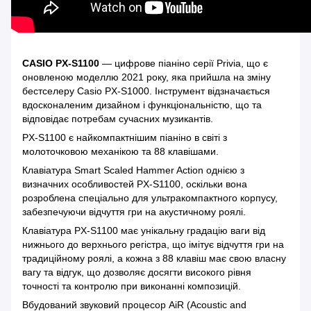
CASIO PX-S1100
— цифрове піаніно серії Privia, що є
оновленою моделлю 2021 року, яка прийшла на зміну
бестселеру Casio PX-S1000. Інструмент відзначається
вдосконаленим дизайном і функціональністю, що та
відповідає потребам сучасних музикантів.
PX-S1100 є найкомпактнішим піаніно в світі з
молоточковою механікою та 88 клавішами.
Клавіатура Smart Scaled Hammer Action однією з
визначних особливостей PX-S1100, оскільки вона
розроблена спеціально для ультракомпактного корпусу,
забезпечуючи відчуття гри на акустичному роялі.
Клавіатура PX-S1100 має унікальну градацію ваги від
нижнього до верхнього регістра, що імітує відчуття гри на
традиційному роялі, а кожна з 88 клавіш має свою власну
вагу та відгук, що дозволяє досягти високого рівня
точності та контролю при виконанні композицій.
Вбудований звуковий процесор AiR (Acoustic and