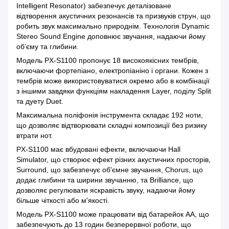
Intelligent Resonator) забезпечує деталізоване
відтворення акустичних резонансів та призвуків струн, що
робить звук максимально природнім. Технологія Dynamic
Stereo Sound Engine доповнює звучання, надаючи йому
об’єму та глибини.
Модель PX-S1100 пропонує 18 високоякісних тембрів,
включаючи фортепіано, електропіаніно і органи. Кожен з
тембрів може використовуватися окремо або в комбінації
з іншими завдяки функціям накладення Layer, поділу Split
та дуету Duet.
Максимальна поліфонія інструмента складає 192 ноти,
що дозволяє відтворювати складні композиції без ризику
втрати нот.
PX-S1100 має вбудовані ефекти, включаючи Hall
Simulator, що створює ефект різних акустичних просторів,
Surround, що забезпечує об'ємне звучання, Chorus, що
додає глибини та ширини звучанню, та Brilliance, що
дозволяє регулювати яскравість звуку, надаючи йому
більше чіткості або м'якості.
Модель PX-S1100 може працювати від батарейок AA, що
забезпечують до 13 годин безперервної роботи, що