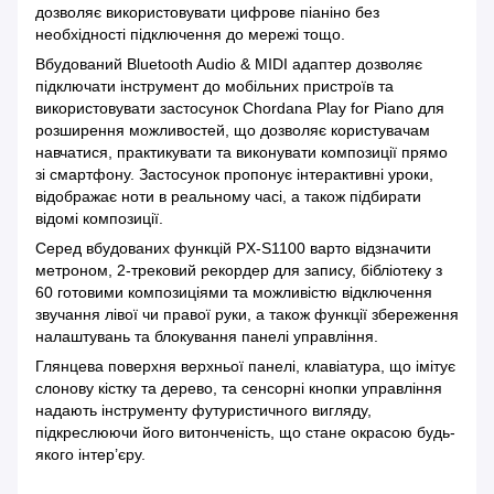
дозволяє використовувати цифрове піаніно без
необхідності підключення до мережі тощо.
Вбудований Bluetooth Audio & MIDI адаптер дозволяє
підключати інструмент до мобільних пристроїв та
використовувати застосунок Chordana Play for Piano для
розширення можливостей, що дозволяє користувачам
навчатися, практикувати та виконувати композиції прямо
зі смартфону. Застосунок пропонує інтерактивні уроки,
відображає ноти в реальному часі, а також підбирати
відомі композиції.
Серед вбудованих функцій PX-S1100 варто відзначити
метроном, 2-трековий рекордер для запису, бібліотеку з
60 готовими композиціями та можливістю відключення
звучання лівої чи правої руки, а також функції збереження
налаштувань та блокування панелі управління.
Глянцева поверхня верхньої панелі, клавіатура, що імітує
слонову кістку та дерево, та сенсорні кнопки управління
надають інструменту футуристичного вигляду,
підкреслюючи його витонченість, що стане окрасою будь-
якого інтер’єру.