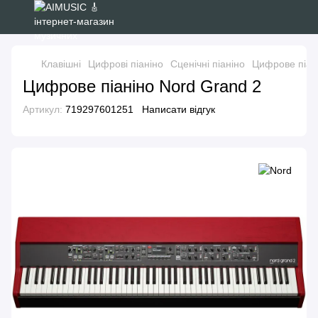
Клавішні
Цифрові піаніно
Сценічні піаніно
Цифрове піан
Цифрове піаніно Nord Grand 2
Артикул:
719297601251
Написати відгук