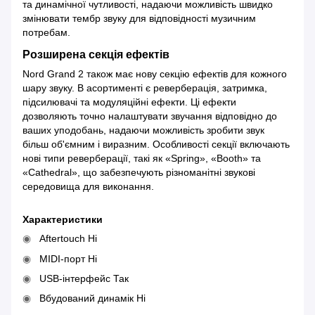
та динамічної чутливості, надаючи можливість швидко
змінювати тембр звуку для відповідності музичним
потребам.
Розширена секція ефектів
Nord Grand 2 також має нову секцію ефектів для кожного
шару звуку. В асортименті є реверберація, затримка,
підсилювачі та модуляційні ефекти. Ці ефекти
дозволяють точно налаштувати звучання відповідно до
ваших уподобань, надаючи можливість зробити звук
більш об'ємним і виразним. Особливості секції включають
нові типи реверберації, такі як «Spring», «Booth» та
«Cathedral», що забезпечують різноманітні звукові
середовища для виконання.
Характеристики
Aftertouch Ні
MIDI-порт Ні
USB-інтерфейс Так
Вбудований динамік Ні