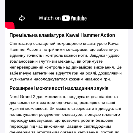
Преміальна клавіатура Kawai Hammer Action
Синтезатор оснащений покращеною клавіатурою Kawai
Hammer Action з потрійними сенсорами, що забезпечує
відмінну точність і контроль кожної ноти. Завдяки чудово
збалансованій і чутливій механіці, ви отримуєте
неперевершений контроль над динамікою виконання. Це
забезпечує автентичне відчуття гри на роялі, дозволяючи
музикантам насолоджуватися кожним нюансом гри.
Розширені можливості накладання звуків
Nord Grand 2 дає можливість поєднувати два піаніно та
два семпл-синтезатори одночасно, розширюючи ваші
музичні можливості. Ви можете створювати індивідуальні
налаштування розділення клавіатури, з опцією плавного
переходу між звуками, що дозволяє робити безшовні
переходи під час виконання. Завдяки світлодіодним
фейдерам та інтуїтивним органам керування, доступ до