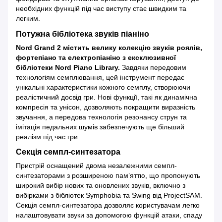
необхідних функцій під час виступу стає швидким та
легким.
Потужна бібліотека звуків піаніно
Nord Grand 2 містить велику колекцію звуків роялів,
фортепіано та електропіаніно з ексклюзивної
бібліотеки Nord Piano Library.
Завдяки передовим
технологіям семплювання, цей інструмент передає
унікальні характеристики кожного семплу, створюючи
реалістичний досвід гри. Нові функції, такі як динамічна
компресія та унісон, дозволяють покращити виразність
звучання, а передова технологія резонансу струн та
імітація педальних шумів забезпечують ще більший
реалізм під час гри.
Секція семпл-синтезатора
Пристрій оснащений двома незалежними семпл-
синтезаторами з розширеною пам’яттю, що пропонують
широкий вибір нових та оновлених звуків, включно з
вибірками з бібліотек Symphobia та Swing від ProjectSAM.
Секція семпл-синтезатора дозволяє користувачам легко
налаштовувати звуки за допомогою функцій атаки, спаду