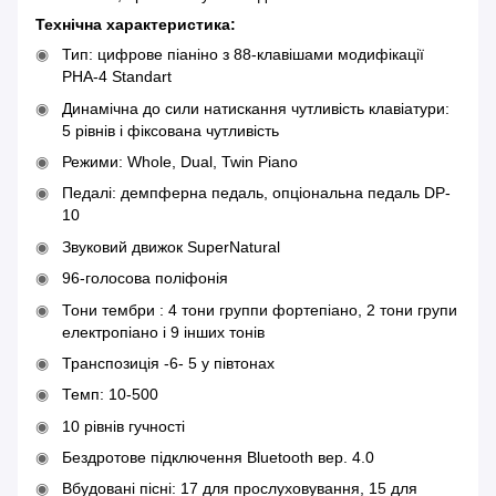
Технічна характеристика:
Тип: цифрове піаніно з 88-клавішами модифікації
PHA-4 Standart
Динамічна до сили натискання чутливість клавіатури:
5 рівнів і фіксована чутливість
Режими: Whole, Dual, Twin Piano
Педалі: демпферна педаль, опціональна педаль DP-
10
Звуковий движок SuperNatural
96-голосова поліфонія
Тони тембри : 4 тони группи фортепіано, 2 тони групи
електропіано і 9 інших тонів
Транспозиція -6- 5 у півтонах
Темп: 10-500
10 рівнів гучності
Бездротове підключення Bluetooth вер. 4.0
Вбудовані пісні: 17 для прослуховування, 15 для