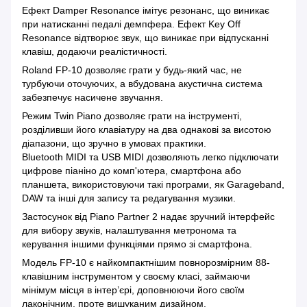
Ефект Damper Resonance імітує резонанс, що виникає
при натисканні педалі демпфера. Ефект Key Off
Resonance відтворює звук, що виникає при відпусканні
клавіш, додаючи реалістичності.
Roland FP-10 дозволяє грати у будь-який час, не
турбуючи оточуючих, а вбудована акустична система
забезпечує насичене звучання.
Режим Twin Piano дозволяє грати на інструменті,
розділивши його клавіатуру на два однакові за висотою
діапазони, що зручно в умовах практики.
Bluetooth MIDI та USB MIDI дозволяють легко підключати
цифрове піаніно до комп'ютера, смартфона або
планшета, використовуючи такі програми, як Garageband,
DAW та інші для запису та редагування музики.
Застосунок від Piano Partner 2 надає зручний інтерфейс
для вибору звуків, налаштування метронома та
керування іншими функціями прямо зі смартфона.
Модель FP-10 є найкомпактнішим повнорозмірним 88-
клавішним інструментом у своєму класі, займаючи
мінімум місця в інтер’єрі, доповнюючи його своїм
лаконічним, проте вишуканим дизайном.