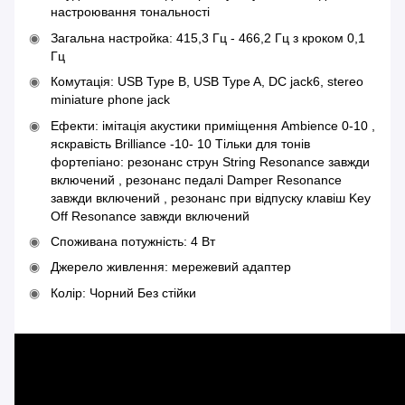
настроювання тональності
Загальна настройка: 415,3 Гц - 466,2 Гц з кроком 0,1
Гц
Комутація: USB Type B, USB Type A, DC jack6, stereo
miniature phone jack
Ефекти: імітація акустики приміщення Ambience 0-10 ,
яскравість Brilliance -10- 10 Тільки для тонів
фортепіано: резонанс струн String Resonance завжди
включений , резонанс педалі Damper Resonance
завжди включений , резонанс при відпуску клавіш Key
Off Resonance завжди включений
Споживана потужність: 4 Вт
Джерело живлення: мережевий адаптер
Колір: Чорний Без стійки