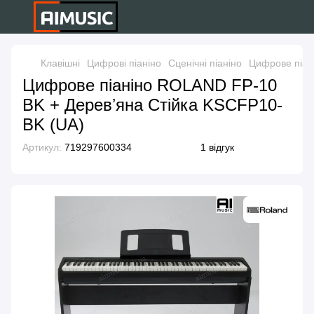
Клавішні
Цифрові піаніно
Сценічні піаніно
Цифрове піан
Цифрове піаніно ROLAND FP-10
BK + Деревʼяна Стійка KSCFP10-
BK (UA)
Артикул:
719297600334
1 відгук