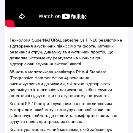
Технологія SuperNATURAL забезпечує FP-10 реалістичне
відтворення акустичних піаніссімо та форте, імітуючи
резонанси струн, динаміку та акустичний простір, що
дозволяє інструменту реагувати на нюанси гри,
відтворюючи звучання високої якості.
88-нотна молоточкова клавіатура PHA-4 Standard
(Progressive Hammer Action 4) оснащена
високочутливими датчиками, які точно відтворюють
динаміку та інтенсивність натискання, забезпечуючи
автентичні відчуття гри на акустичному інструменті.
Клавіші FP-10 покриті сучасним вологопоглинаючим
матеріалом, який імітує текстуру слонової кістки, що
забезпечує стійкість до вологи та комфортне тактильне
відчуття навіть при тривалих сеансах.
Клавіатура має зважений механізм, який забезпечує