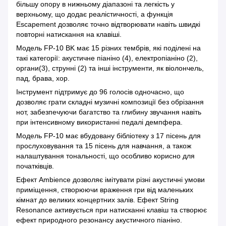
більшу опору в нижньому діапазоні та легкість у
верхньому, що додає реалістичності, а функція
Escapement дозволяє точно відтворювати навіть швидкі
повторні натискання на клавіші.
Модель FP-10 BK має 15 різних тембрів, які поділені на
такі категорії: акустичне піаніно (4), електропіаніно (2),
органи(3), струнні (2) та інші інструменти, як віолончель,
пад, брава, хор.
Інструмент підтримує до 96 голосів одночасно, що
дозволяє грати складні музичні композиції без обрізання
нот, забезпечуючи багатство та глибину звучання навіть
при інтенсивному використанні педалі демпфера.
Модель FP-10 має вбудовану бібліотеку з 17 пісень для
прослуховування та 15 пісень для навчання, а також
налаштування тональності, що особливо корисно для
початківців.
Ефект Ambience дозволяє імітувати різні акустичні умови
приміщення, створюючи враження гри від маленьких
кімнат до великих концертних залів. Ефект String
Resonance активується при натисканні клавіш та створює
ефект природного резонансу акустичного піаніно.