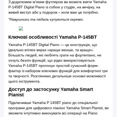
З додатковим м'яким футляром ви можете взяти Yamaha
P-145BT Digital Piano із собою у студію, на вечірку, на
живий виступ або у подорож – коли вам це потрібно.
*Навушники та педаль купуються окремо.
Ключові особливості Yamaha P-145BT
Yamaha P-145BT Digital Piano — це конструкція, що
ідеально втілює вираз «краще менше, та краще».
Більшість людей, які люблять грати на фортепіано, не
хочуть безліч функцій, що рідко використовуються.
Yamaha P-145BT пропонує простий сучасний форм-
фактор із набором ключових функцій для комфортної гри
та творчості. Розглянемо детальніше основні можливості
цього інструмента.
Доступ до застосунку Yamaha Smart
Pianist
Підключивши Yamaha P 145BT piano до спеціальної
програми для цифрового піаніно Yamaha Smart Pianist, ви
зможете інтуїтивно виконувати всі операції на Piano