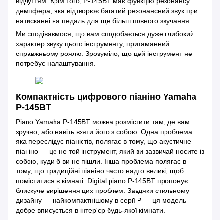
відчуттям. Крім того, P-145BT має функцію резонансу
демпфера, яка відтворює багатий резонансний звук при
натисканні на педаль для ще більш повного звучання.
Ми сподіваємося, що вам сподобається дуже глибокий
характер звуку цього інструменту, притаманний
справжньому роялю. Зрозуміло, що цей інструмент не
потребує налаштування.
Компактність цифрового піаніно Yamaha
P-145BT
Piano Yamaha P-145BT можна розмістити там, де вам
зручно, або навіть взяти його з собою. Одна проблема,
яка переслідує піаністів, полягає в тому, що акустичне
піаніно — це не той інструмент, який ви зазвичай носите із
собою, куди б ви не пішли. Інша проблема полягає в
тому, що традиційні піаніно часто надто великі, щоб
поміститися в кімнаті. Digital piano P-145BT пропонує
блискуче вирішення цих проблем. Завдяки стильному
дизайну — найкомпактнішому в серії P — ця модель
добре вписується в інтер'єр будь-якої кімнати.