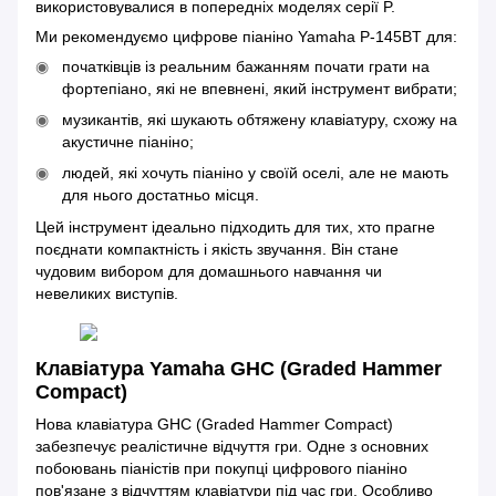
використовувалися в попередніх моделях серії P.
Ми рекомендуємо цифрове піаніно Yamaha P-145BT для:
початківців із реальним бажанням почати грати на
фортепіано, які не впевнені, який інструмент вибрати;
музикантів, які шукають обтяжену клавіатуру, схожу на
акустичне піаніно;
людей, які хочуть піаніно у своїй оселі, але не мають
для нього достатньо місця.
Цей інструмент ідеально підходить для тих, хто прагне
поєднати компактність і якість звучання. Він стане
чудовим вибором для домашнього навчання чи
невеликих виступів.
Клавіатура Yamaha GHC (Graded Hammer
Compact)
Нова клавіатура GHC (Graded Hammer Compact)
забезпечує реалістичне відчуття гри. Одне з основних
побоювань піаністів при покупці цифрового піаніно
пов'язане з відчуттям клавіатури під час гри. Особливо