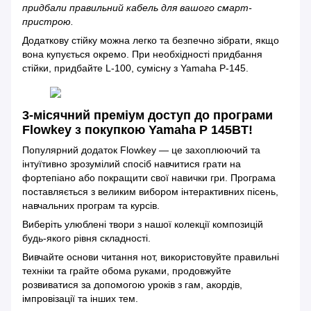
придбали правильний кабель для вашого смарт-
пристрою.
Додаткову стійку можна легко та безпечно зібрати, якщо
вона купується окремо. При необхідності придбання
стійки, придбайте L-100, сумісну з Yamaha P-145.
3-місячний преміум доступ до програми
Flowkey з покупкою Yamaha P 145BT!
Популярний додаток Flowkey — це захоплюючий та
інтуїтивно зрозумілий спосіб навчитися грати на
фортепіано або покращити свої навички гри. Програма
поставляється з великим вибором інтерактивних пісень,
навчальних програм та курсів.
Виберіть улюблені твори з нашої колекції композицій
будь-якого рівня складності.
Вивчайте основи читання нот, використовуйте правильні
техніки та грайте обома руками, продовжуйте
розвиватися за допомогою уроків з гам, акордів,
імпровізації та інших тем.