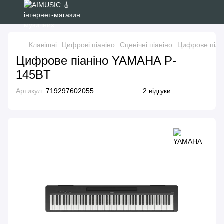
Клавішні
Цифрові піаніно
Сценічні піаніно
Цифрове піан
Цифрове піаніно YAMAHA P-
145BT
Артикул:
719297602055
2 відгуки