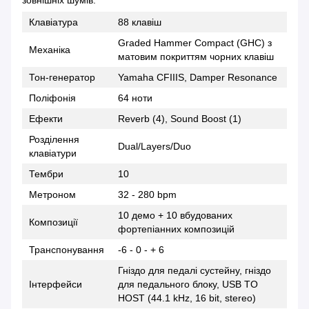
Клавіатура
88 клавіш
Graded Hammer Compact (GHC) з
Механіка
матовим покриттям чорних клавіш
Тон-генератор
Yamaha CFIIIS, Damper Resonance
Поліфонія
64 ноти
Ефекти
Reverb (4), Sound Boost (1)
Розділення
Dual/Layers/Duo
клавіатури
Тембри
10
Метроном
32 - 280 bpm
10 демо + 10 вбудованих
Композиції
фортепіанних композицій
Транспонування
-6 - 0 - + 6
Гніздо для педалі сустейну, гніздо
Інтерфейси
для педального блоку, USB TO
HOST (44.1 kHz, 16 bit, stereo)