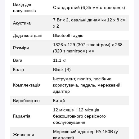
Вихід для
Стандартний (6,35 мм стереоджек)
навушників
7 Вт x 2, овальні динаміки 12 х 8 см
Акустика
x 2
Додаткові дані
Bluetooth аудіо
1326 x 129 (307 з пюпітром) x 268
Розміри
(320 з пюпітром) мм
Вага
11.1 кг
Колір
Black (B)
Інструмент, пюпітр, посібник
Комплектація
користувача, педаль, мережевий
адаптер
Виробництво
Китай
12 місяців + 12 місяців
Гарантія
безкоштовного сервісного
обслуговування
Мережевий адаптер PA-150B (у
Живлення
комплекті)