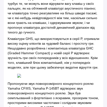
турбує те, чи можуть вони відчувати вагу клавіш у своїх
пальцях, як на обтяженій клавіатурі акустичного піаніно;
чи клавіатура точно реагуватиме на більш швидкі пасажі;
чи є які-небудь невідповідності між тим, наскільки сильно
вони грають на клавішах, і одержуваним звуком; і чи
пропонує клавіатура достатній динамічний діапазон від
тихого до гучного.
Клавіатури GHS, що використовуються в серії P, отримали
високу оцінку клієнтів за чудовий баланс і простоту гри.
Нещодавно розроблена і компактніша клавіатура GHC
(Graded Hammer Compact) у новій серії P відтворює
зручність гри своїх попередників у всіх відношеннях. Крім
того, клавішний блок компактніший, ніж у попередніх
моделях, але при цьому забезпечує видатне відчуття гри.
Пропонуючи звук повнорозмірного концертного роялю
Yamaha CFIIIS, Yamaha P-145BT відтворює звук
повнорозмірного концертного роялю. Звук був
семпльований з фортепіано з яскравим, прозорим тоном,
просторими високими частотами і солідним звуковим