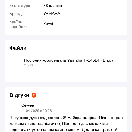
Клавіатура
88 клавіш
Бренд
YAMAHA
Країна
Китай
виробник
Файли
Посібник користувача Yamaha P-145BT (Eng.)
2.5 МБ
PDF
Відгуки
2
Семен
11.04.2026 в 10:28
Покупкою дуже задоволений! Найкраща ціна. Піаніно грає
максимально реалістично, Bluetooth дає можливість
підігравати улюбленим композиціям. Доставка - ракета!