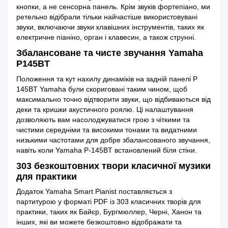
кнопки, а не сенсорна панель. Крім звуків фортепіано, ми
ретельно відібрали тільки найчастіше використовувані
звуки, включаючи звуки клавішних інструментів, таких як
електричне піаніно, орган і клавесин, а також струнні.
Збалансоване та чисте звучання Yamaha
P145BT
Положення та кут нахилу динаміків на задній панелі P
145BT Yamaha були скориговані таким чином, щоб
максимально точно відтворити звуки, що відбиваються від
деки та кришки акустичного роялю. Ці налаштування
дозволяють вам насолоджуватися грою з чіткими та
чистими середніми та високими тонами та видатними
низькими частотами для добре збалансованого звучання,
навіть коли Yamaha P-145BT встановлений біля стіни.
303 безкоштовних твори класичної музики
для практики
Додаток Yamaha Smart Pianist поставляється з
партитурою у форматі PDF із 303 класичних творів для
практики, таких як Байєр, Бургмюллер, Черні, Ханон та
інших, які ви можете безкоштовно відображати та