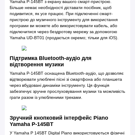
Yamaha P-145BT з екрану вашого смарт-пристрою.
Більше немає необхідності діставати посібник, щоб
подивитися, як усе працює. При підключенні смарт-
пристрою до музичного інструменту для використання
програми ви можете або використовувати кабель, або
підключитися через бездротову мережу за допомогою
Yamaha UD-BT01 (продається окремо; тільки для iOS).
Підтримка Bluetooth-аудіо для
відтворення музики
Yamaha P-145BT оснащена Bluetooth-аудіо, що дозволяє
відтворювати улюблені пісні зі смартфона або планшета
через вбудовані динаміки інструменту. Ця функція
забезпечує зручне прослуховування музики та можливість
грати разом із улюбленими треками.
Зручний кнопковий інтерфейс Piano
Yamaha P-145BT
У Yamaha P 145BT Digital Piano використовуються фізичні