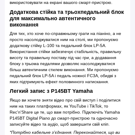
використовувати на екрані вашого смарт-пристрою.
Додаткова стійка та трьохпедальний блок
для максимально автентичного
виконання
Для тих, хто хоче по-справжньому грати на піаніно, а не
просто насолоджуватися ним на столі, ми пропонуємо
додаткову стійку L-100 та педальний блок LP-5A.
Використання стійки забезпечує стабільність, правильну
висоту та правильну поставу під час гри, а додавання
блоку з трьома педалями дозволяє насолоджуватися
більш автентичним стилем виконання. Ми пропонуємо
педальний блок LP-5A і педаль ножної FC3A, обидві з
яких підтримують ефект половинного натискання.
Легкий запис з P145BT Yamaha
Якщо ви хочете зняти відео про свій виступ і поділитися
ним на таких платформах, як YouTube і TikTok, то
Rec'n'Share це те, що вам потрібно. Підключіть Yamaha
P145BT Digital Piano до смарт-пристрою та одночасно
записуйте відео та аудіо, щоб завершити свій кліп.
*Потрібно кабельне з'єднання. Переконайтеся, що ви