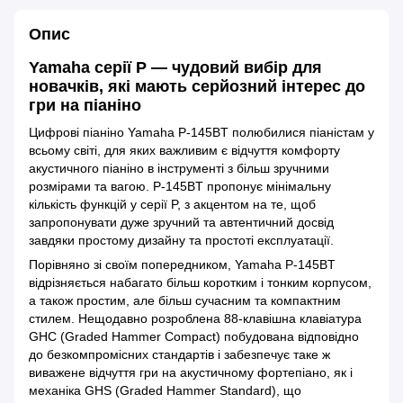
Опис
Yamaha серії P — чудовий вибір для
новачків, які мають серйозний інтерес до
гри на піаніно
Цифрові піаніно Yamaha P-145BT полюбилися піаністам у
всьому світі, для яких важливим є відчуття комфорту
акустичного піаніно в інструменті з більш зручними
розмірами та вагою. P-145BT пропонує мінімальну
кількість функцій у серії P, з акцентом на те, щоб
запропонувати дуже зручний та автентичний досвід
завдяки простому дизайну та простоті експлуатації.
Порівняно зі своїм попередником, Yamaha P-145BT
відрізняється набагато більш коротким і тонким корпусом,
а також простим, але більш сучасним та компактним
стилем. Нещодавно розроблена 88-клавішна клавіатура
GHC (Graded Hammer Compact) побудована відповідно
до безкомпромісних стандартів і забезпечує таке ж
виважене відчуття гри на акустичному фортепіано, як і
механіка GHS (Graded Hammer Standard), що