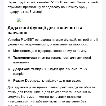
Зареєструйте свій Yamaha P-145BT на сайті Yamaha
, щоб
отримати преміальну передплату на Flowkey App у
подарунок на 3 місяці.
Додаткові функції для творчості та
навчання
Yamaha P-145BT оснащена низкою функцій, які роблять її
ідеальним інструментом для навчання та творчості.
Метроном:
для відпрацювання ритму та темпу.
Транспонування:
зміна тональності для зручності
виконання.
Додаткові тембри:
10 звуків для різноманітних
жанрів.
Режим Duo:
поділ клавіатури для гри вдвох.
Для зручного розміщення піаніно рекомендуємо обрати
стійки для клавішних, а для комфортного навчання чи
виступів інструмент можна доповнити якісними
навушниками, які забезпечують чітке звучання без
зовнішніх шумів.