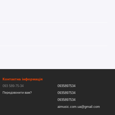
Контактна інформація
093 589-75-34
0935897534
0935897534
Передзвонити вам?
0935897534
aimusic.com.ua@gmail.com