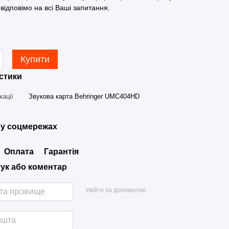
 відповімо на всі Ваші запитання.
Купити
стики
кації
Звукова карта Behringer UMC404HD
у соцмережах
Оплата
Гарантія
гук або коментар
Увійти за допомогою