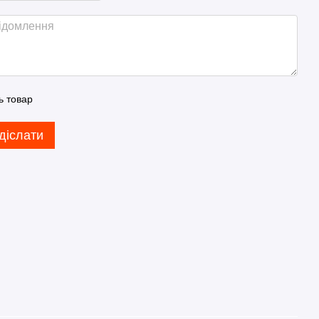
ь товар
діслати