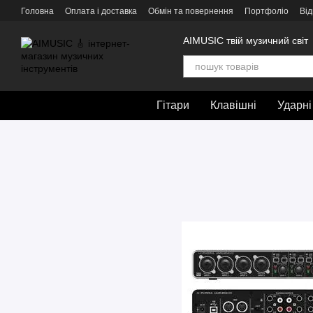
Перейти до основного контенту
Головна
Оплата і доставка
Обмін та повернення
Портфоліо
Від
AIMUSIC твій музичний світ
Гітари
Клавішні
Ударні