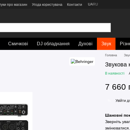
UA
RU
гуки про магазин
Угода користувача
Контакти
Смичкові
DJ обладнання
Духові
Звук
Різн
Головна
Зву
Звукова 
В наявності
7 660 
Увійти
дл
%
Шановні пок
Зверніть ува
змінюватися