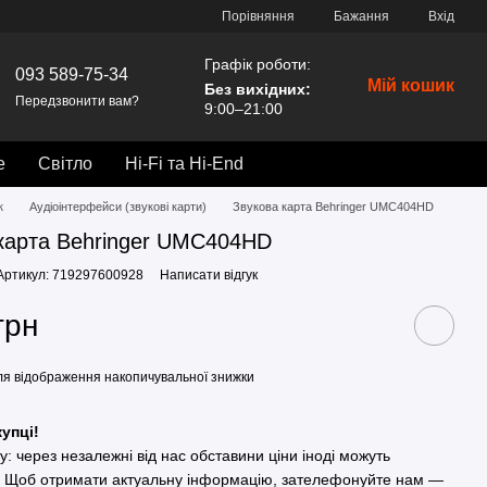
Порівняння
Бажання
Вхід
Графік роботи:
093 589-75-34
Мій кошик
Без вихідних
:
Передзвонити вам?
9:00–21:00
е
Світло
Hi-Fi та Hi-End
к
Аудіоінтерфейси (звукові карти)
Звукова карта Behringer UMC404HD
карта Behringer UMC404HD
Артикул: 719297600928
Написати відгук
грн
я відображення накопичувальної знижки
упці!
гу: через незалежні від нас обставини ціни іноді можуть
. Щоб отримати актуальну інформацію, зателефонуйте нам —