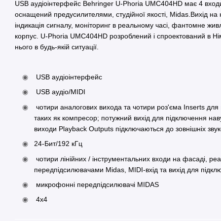
USB аудіоінтерфейс Behringer U-Phoria UMC404HD має 4 входи 
оснащений предусилителями, студійної якості, Midas.Вихід на 
індикація сигналу, моніторинг в реальному часі, фантомне жи
корпус. U-Phoria UMC404HD розроблений і спроектований в Нім
нього в будь-якій ситуації.
USB аудіоінтерфейс
USB аудіо/MIDI
чотири аналогових вихода та чотири роз'єма Inserts для
таких як компресор; потужний вихід для підключення нав
виходи Playback Outputs підключаються до зовнішніх зву
24-Бит/192 кГц
чотири лінійних / інструментальних входи на фасаді, ре
передпідсилювачами Midas, MIDI-вхід та вихід для підклю
микрофонні передпідсилювачі MIDAS
4x4