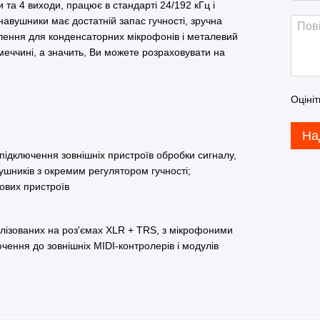
та 4 виходи, працює в стандарті 24/192 кГц і
навушники має достатній запас гучності, зручна
влення для конденсаторних мікрофонів і металевий
еччині, а значить, Ви можете розраховувати на
Оцініт
На
 підключення зовнішніх пристроїв обробки сигналу,
ушників з окремим регулятором гучності;
кових пристроїв
алізованих на роз'ємах XLR + TRS, з мікрофоними
чення до зовнішніх MIDI-контролерів і модулів