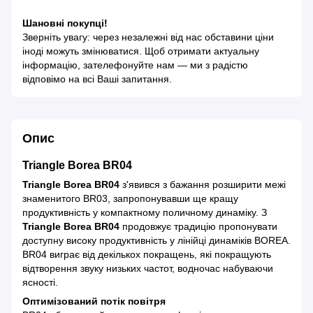
Шановні покупці!
Зверніть увагу: через незалежні від нас обставини ціни
іноді можуть змінюватися. Щоб отримати актуальну
інформацію, зателефонуйте нам — ми з радістю
відповімо на всі Ваші запитання.
Опис
Triangle Borea BR04
Triangle Borea BR04
з'явився з бажання розширити межі
знаменитого BR03, запропонувавши ще кращу
продуктивність у компактному поличному динаміку. З
Triangle Borea BR04
продовжує традицію пропонувати
доступну високу продуктивність у лінійці динаміків BOREA.
BR04 виграє від декількох покращень, які покращують
відтворення звуку низьких частот, водночас набуваючи
ясності.
Оптимізований потік повітря