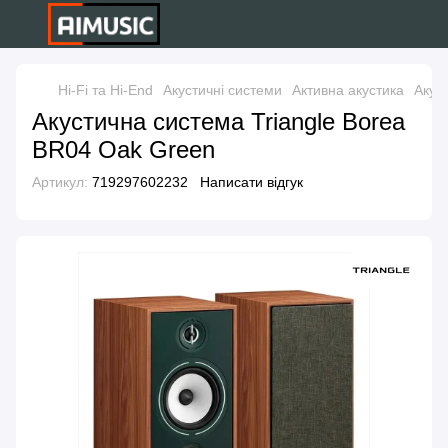
Hi-Fi та Hi-End
Акустичні системи
Активна акустика
Акус
Акустична система Triangle Borea
BR04 Oak Green
Артикул:
719297602232
Написати відгук