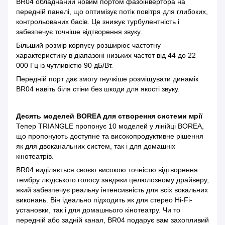
BR04 обладнаний новим портом фазоінвертора на
передній панелі, що оптимізує потік повітря для глибоких,
контрольованих басів. Це знижує турбулентність і
забезпечує точніше відтворення звуку.
Більший розмір корпусу розширює частотну
характеристику в діапазоні низьких частот від 44 до 22
000 Гц із чутливістю 90 дБ/Вт.
Передній порт дає змогу гнучкіше розміщувати динамік
BR04 навіть біля стіни без шкоди для якості звуку.
Десять моделей BOREA для створення системи мрії
Тепер TRIANGLE пропонує 10 моделей у лінійці BOREA,
що пропонують доступне та високопродуктивне рішення
як для двоканальних систем, так і для домашніх
кінотеатрів.
BR04 виділяється своєю високою точністю відтворення
тембру людського голосу завдяки целюлозному драйверу,
який забезпечує реальну інтенсивність для всіх вокальних
виконань. Він ідеально підходить як для стерео Hi-Fi-
установки, так і для домашнього кінотеатру. Чи то
передній або задній канал, BR04 подарує вам захопливий