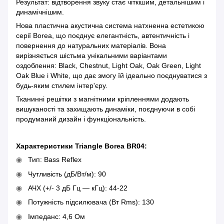
Результат: відтворення звуку стає чіткішим, детальнішим і
динамічнішим.
Нова пластична акустична система натхненна естетикою
серії Borea, що поєднує елегантність, автентичність і
повернення до натуральних матеріалів. Вона
вирізняється шістьма унікальними варіантами
оздоблення: Black, Chestnut, Light Oak, Oak Green, Light
Oak Blue і White, що дає змогу їй ідеально поєднуватися з
будь-яким стилем інтер'єру.
Тканинні решітки з магнітними кріпленнями додають
вишуканості та захищають динаміки, поєднуючи в собі
продуманий дизайн і функціональність.
Характеристики Triangle Borea BR04:
Тип: Bass Reflex
Чутливість (дБ/Вт/м): 90
АЧХ (+/- 3 дБ Гц — кГц): 44-22
Потужність підсилювача (Вт Rms): 130
Імпеданс: 4,6 Ом