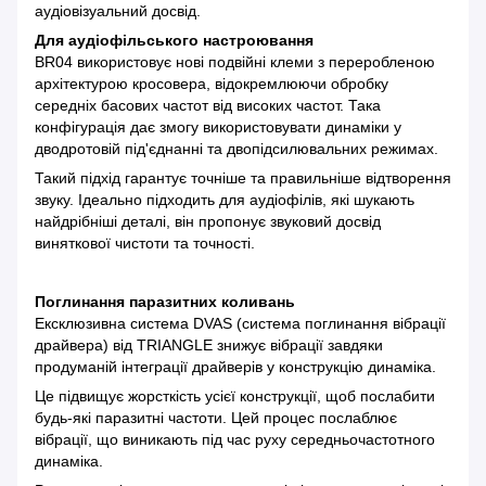
аудіовізуальний досвід.
Для аудіофільського настроювання
BR04 використовує нові подвійні клеми з переробленою
архітектурою кросовера, відокремлюючи обробку
середніх басових частот від високих частот. Така
конфігурація дає змогу використовувати динаміки у
дводротовій під'єднанні та двопідсилювальних режимах.
Такий підхід гарантує точніше та правильніше відтворення
звуку. Ідеально підходить для аудіофілів, які шукають
найдрібніші деталі, він пропонує звуковий досвід
виняткової чистоти та точності.
Поглинання паразитних коливань
Ексклюзивна система DVAS (система поглинання вібрації
драйвера) від TRIANGLE знижує вібрації завдяки
продуманій інтеграції драйверів у конструкцію динаміка.
Це підвищує жорсткість усієї конструкції, щоб послабити
будь-які паразитні частоти. Цей процес послаблює
вібрації, що виникають під час руху середньочастотного
динаміка.