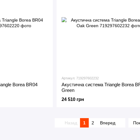
Артикул: 719297602232
iangle Borea BR04
Акустична система Triangle Borea 
Green
24 510 грн
Назад
1
2
Вперед
Пок