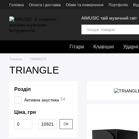
Перейти до основного контенту
Головна
Оплата і доставка
Обмін та повернення
Портфоліо
Від
AIMUSIC твій музичний світ
Гітари
Клавішні
Ударні
Головна
TRIANGLE
TRIANGLE
Розділ
24
Активна акустика
Ціна, грн
Від Ціна, грн
До Ціна, грн
ОК