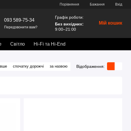
Порівняння
Бажання
Вхід
Графік роботи:
093 589-75-34
Мій кошик
Без вихідних
:
Передзвонити вам?
9:00–21:00
е
Світло
Hi-Fi та Hi-End
Відображення:
евше
спочатку дорожчі
за назвою