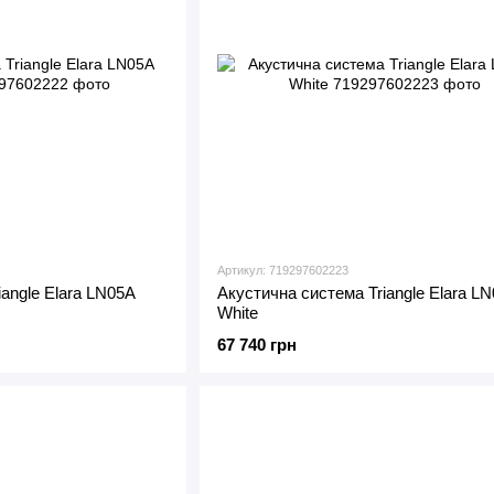
Артикул: 719297602223
angle Elara LN05A
Акустична система Triangle Elara L
White
67 740 грн