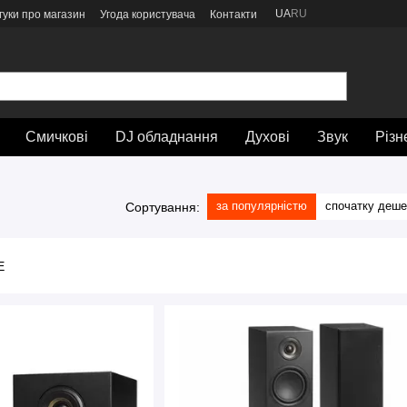
UA
RU
гуки про магазин
Угода користувача
Контакти
Смичкові
DJ обладнання
Духові
Звук
Різн
за популярністю
спочатку деш
Сортування: