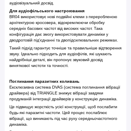
аудіовізуальний досвід.
Для аудіофільського настроювання
BR04 використовує нові подвійні клеми з переробленою
архітектурою кросовера, відокремлюючи обробку
середніх басових частот від високих частот. Така
конфігурація дає змогу використовувати динаміки у
дводротовій під'єднанні та двопідсилювальних режимах.
Такий підхід гарантує точніше та правильніше відтворення
звуку. Ідеально підходить для аудіофілів, які шукають
найдрібніші деталі, він пропонує звуковий досвід
виняткової чистоти та точності.
Поглинання паразитних коливань
Ексклюзивна система DVAS (система поглинання вібрації
драйвера) від TRIANGLE знижує вібрації завдяки
продуманій інтеграції драйверів у конструкцію динаміка.
Це підвищує жорсткість усієї конструкції, щоб послабити
будь-які паразитні частоти. Цей процес послаблює
вібрації, що виникають під час руху середньочастотного
динаміка.