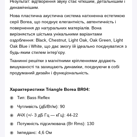
Результат: відтворення звуку стає чіткішим, детальнішим і
динамічнішим.
Нова пластична акустична система натхненна естетикою
серії Borea, що поєднує елегантність, автентичність і
повернення до натуральних матеріалів. Вона
вирізняється шістьма унікальними варіантами
оздоблення: Black, Chestnut, Light Oak, Oak Green, Light
Oak Blue і White, що дає змогу їй ідеально поєднуватися з
будь-яким стилем інтер'єру.
Тканинні решітки з магнітними кріпленнями додають
вишуканості та захищають динаміки, поєднуючи в собі
продуманий дизайн і функціональність.
Характеристики Triangle Borea BR04:
Тип: Bass Reflex
Чутливість (дБ/Вт/м): 90
АЧХ (+/- 3 дБ Гц — кГц): 44-22
Потужність підсилювача (Вт Rms): 130
Імпеданс: 4,6 Ом