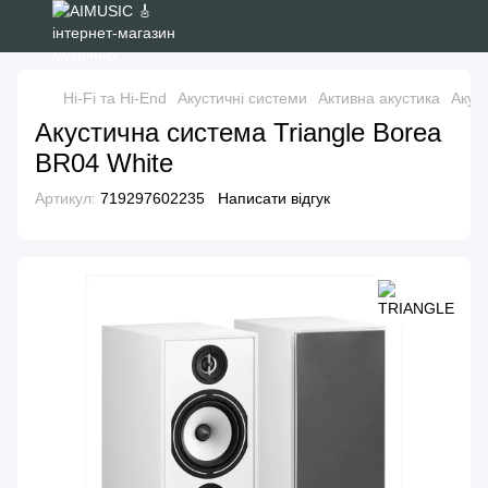
Hi-Fi та Hi-End
Акустичні системи
Активна акустика
Акус
Акустична система Triangle Borea
BR04 White
Артикул:
719297602235
Написати відгук