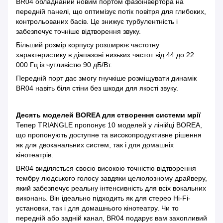
BR04 обладнаний новим портом фазоінвертора на
передній панелі, що оптимізує потік повітря для глибоких,
контрольованих басів. Це знижує турбулентність і
забезпечує точніше відтворення звуку.
Більший розмір корпусу розширює частотну
характеристику в діапазоні низьких частот від 44 до 22
000 Гц із чутливістю 90 дБ/Вт.
Передній порт дає змогу гнучкіше розміщувати динамік
BR04 навіть біля стіни без шкоди для якості звуку.
Десять моделей BOREA для створення системи мрії
Тепер TRIANGLE пропонує 10 моделей у лінійці BOREA,
що пропонують доступне та високопродуктивне рішення
як для двоканальних систем, так і для домашніх
кінотеатрів.
BR04 виділяється своєю високою точністю відтворення
тембру людського голосу завдяки целюлозному драйверу,
який забезпечує реальну інтенсивність для всіх вокальних
виконань. Він ідеально підходить як для стерео Hi-Fi-
установки, так і для домашнього кінотеатру. Чи то
передній або задній канал, BR04 подарує вам захопливий