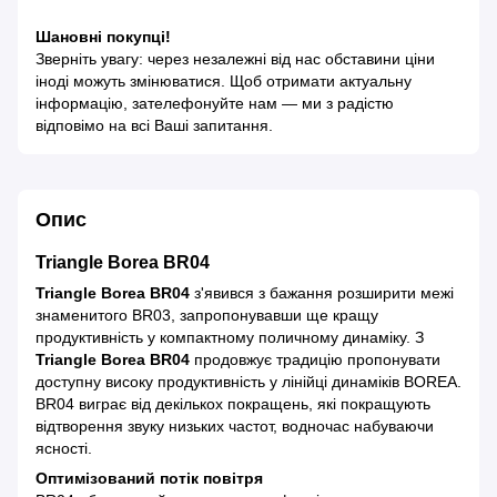
Шановні покупці!
Зверніть увагу: через незалежні від нас обставини ціни
іноді можуть змінюватися. Щоб отримати актуальну
інформацію, зателефонуйте нам — ми з радістю
відповімо на всі Ваші запитання.
Опис
Triangle Borea BR04
Triangle Borea BR04
з'явився з бажання розширити межі
знаменитого BR03, запропонувавши ще кращу
продуктивність у компактному поличному динаміку. З
Triangle Borea BR04
продовжує традицію пропонувати
доступну високу продуктивність у лінійці динаміків BOREA.
BR04 виграє від декількох покращень, які покращують
відтворення звуку низьких частот, водночас набуваючи
ясності.
Оптимізований потік повітря