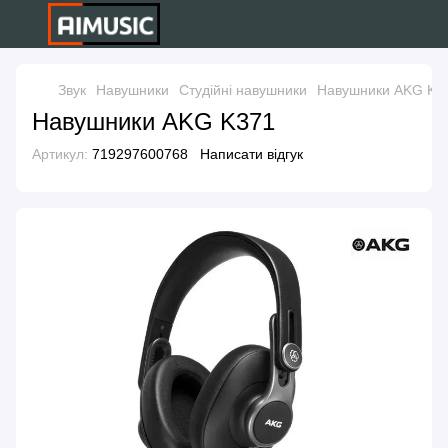
Звук
Навушники
Студійні навушники
Навушники AKG K3
Навушники AKG K371
Артикул:
719297600768
Написати відгук