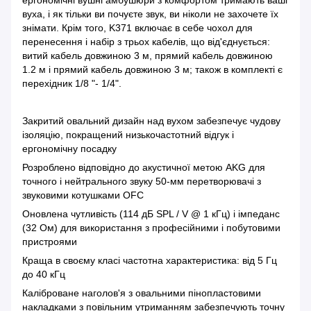
ергономічні вушні амбушюри з комфортом тримають ваші
вуха, і як тільки ви почуєте звук, ви ніколи не захочете їх
знімати. Крім того, K371 включає в себе чохол для
перенесення і набір з трьох кабелів, що від'єднується:
витий кабель довжиною 3 м, прямий кабель довжиною
1.2 м і прямий кабель довжиною 3 м; також в комплекті є
перехідник 1/8 "- 1/4".
Закритий овальний дизайн над вухом забезпечує чудову
ізоляцію, покращений низькочастотний відгук і
ергономічну посадку
Розроблено відповідно до акустичної метою AKG для
точного і нейтрального звуку 50-мм перетворювачі з
звуковими котушками OFC
Оновлена ​​чутливість (114 дБ SPL / V @ 1 кГц) і імпеданс
(32 Ом) для використання з професійними і побутовими
пристроями
Краща в своєму класі частотна характеристика: від 5 Гц
до 40 кГц
Каліброване наголов'я з овальними пінопластовими
накладками з повільним утриманням забезпечують точну