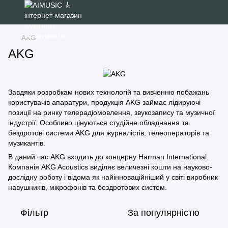
AKG
AKG
Завдяки розробкам нових технологій та вивченню побажань
користувачів апаратури, продукція AKG займає лідируючі
позиції на ринку телерадіомовлення, звукозапису та музичної
індустрії. Особливо цінуються студійне обладнання та
бездротові системи AKG для журналістів, телеоператорів та
музикантів.
В даний час AKG входить до концерну Harman International.
Компанія AKG Acoustics виділяє величезні кошти на науково-
дослідну роботу і відома як найінноваційніший у світі виробник
навушників, мікрофонів та бездротових систем.
Фільтр
За популярністю