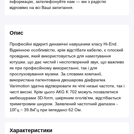
інформацію, зателефонуйте нам — ми з радістю
відповімо на всі Ваші запитання.
Опис
Професійні відкриті динамічні навушники класу Hi-End.
Відмінною особливістю, крім відстібати кабелю, є плоский
провідник, який використовується для намотування
котушки, що дає чистий і неспотворений звук, що важливо
як при професійному використанні, так і для
прослуховування музики. За словами компанії,
використана патентована двошарова діафрагма
Varimotion здатна відтворювати як чіткі низькі частоти, так і
чисті високі. Крім цього AKG K 702 можуть похвалитися
амбюшурами 3D-form, шкіряним оголів'ям, відстібається
триметровим шнуром. Заявлений частотний діапазон -
10Гц ~ 39.8кГц при імпедансі 62 Ом.
Характеристики