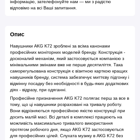
інформацію, зателефонуйте нам — ми з радістю
відповімо на всі Ваші запитання.
Опис
Навушники AKG K72 зроблені за всіма канонами
професійних моніторних моделей бренду. Конструкція -
досконалий механізм, який застосовується компанією з
мінімальними змінами вже не перше десятиліття. Така
саморегульована конструкція є візитною карткою кращих
навушників бренду, система забезпечує миттєву підгонку і
відмінну посадку без необхідності в будь-яких додаткових
діях - відразу, при одяганні.
Професійне призначення AKG K72 полягає перш за все в
тому, що ці навушники розраховані на тривалу роботу.
Вони відрізняються професійною якістю конструкції при
досить малій масі. Всі деталі в комплексі працюють на
можливість максимально тривалого використання
протягом робочого дня, якщо AKG K72 застосовуються
для професійних цілей. Слухата музику в AKG K72 без