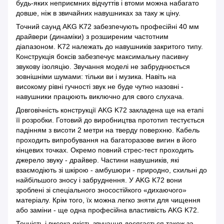
будь-яких неприємних відчуттів і втоми можна набагато
довше, ніж в звичайних навушниках за таку ж ціну.
Точний саунд AKG K72 забезпечують професійні 40 мм
драйвери (динаміки) з розширеним частотним
діапазоном. K72 належать до навушників закритого типу.
Конструкція боксів забезпечує максимальну пасивну
звукову ізоляцію. Звучання моделі не забруднюється
зовнішніми шумами: тільки ви і музика. Навіть на
високому рівні гучності звук не буде чутно назовні -
навушники працюють виключно для свого слухача.
Довговічність конструкції AKG K72 закладена ще на етапі
її розробки. Готовий до виробництва прототип тестується
падінням з висоти 2 метри на тверду поверхню. Кабель
проходить випробування на багаторазове вигин в його
кінцевих точках. Окремо повний стрес-тест проходить
джерело звуку - драйвер. Частини навушників, які
взаємодіють зі шкірою - амбушюри - природно, схильні до
найбільшого зносу і забруднення. У AKG K72 вони
зроблені зі спеціального зносостійкого «дихаючого»
матеріалу. Крім того, їх можна легко зняти для чищення
або заміни - ще одна професійна властивість AKG K72.
Точність і висока якість звучання досягається також за