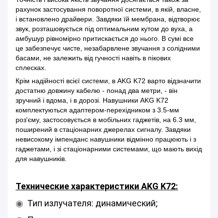
рахунок застосування поворотної системи, в якій, власне,
і встановлено драйвери. Завдяки їй мембрана, відтворює
звук, розташовується під оптимальним кутом до вуха, а
амбушур рівномірно притискається до нього. В сумі все
це забезпечує чисте, незабарвлене звучання з солідними
басами, не залежить від гучності навіть в пікових
сплесках.
Крім надійності всієї системи, в AKG K72 варто відзначити
достатню довжину кабелю - понад два метри, - він
зручний і вдома, і в дорозі. Навушники AKG K72
комплектуються адаптером-перехідником з 3.5-мм
роз'єму, застосовується в мобільних гаджетів, на 6.3 мм,
поширений в стаціонарних джерелах сигналу. Завдяки
невисокому імпенданс навушники відмінно працюють і з
гаджетами, і зі стаціонарними системами, що мають вихід
для навушників.
Технические характеристики AKG K72:
Тип излучателя: динамический;