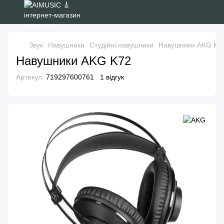
Звук
Навушники
Студійні навушники
Навушники AKG K7
Навушники AKG K72
Артикул:
719297600761
1 відгук